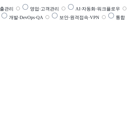
매출관리
영업·고객관리
AI·자동화·워크플로우
개발·DevOps·QA
보안·원격접속·VPN
통합