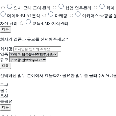
인사·근태·급여 관리
협업·업무관리
회계
데이터·BI·AI 분석
마케팅
이커머스·쇼핑몰 
자산 관리
교육·LMS·지식관리
다음
회사의 업종과 규모를 선택해주세요
*
회사명
업종
규모
다음
선택하신 업무 분야에서 효율화가 필요한 업무를 골라주세요. (필
구분
필수
옵션
불필요
다음