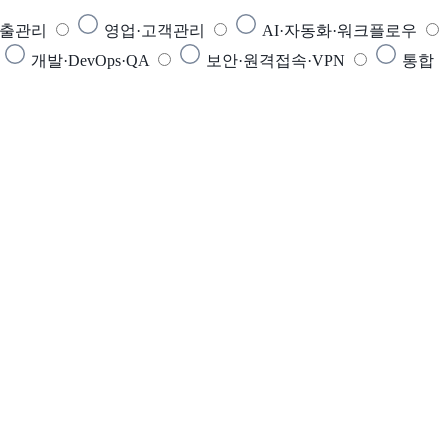
매출관리
영업·고객관리
AI·자동화·워크플로우
개발·DevOps·QA
보안·원격접속·VPN
통합