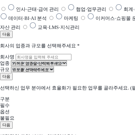
인사·근태·급여 관리
협업·업무관리
회계
데이터·BI·AI 분석
마케팅
이커머스·쇼핑몰 
자산 관리
교육·LMS·지식관리
다음
회사의 업종과 규모를 선택해주세요
*
회사명
업종
규모
다음
선택하신 업무 분야에서 효율화가 필요한 업무를 골라주세요. (필
구분
필수
옵션
불필요
다음