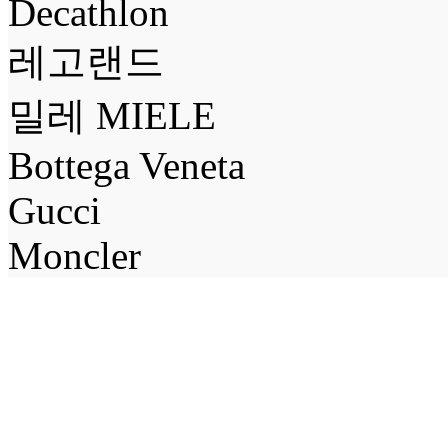
Decathlon
레고랜드
밀레 MIELE
Bottega Veneta
Gucci
Moncler