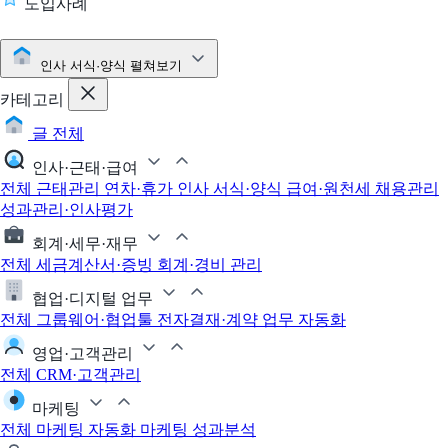
도입사례
인사 서식·양식
펼쳐보기
카테고리
글 전체
인사·근태·급여
전체
근태관리
연차·휴가
인사 서식·양식
급여·원천세
채용관리
성과관리·인사평가
회계·세무·재무
전체
세금계산서·증빙
회계·경비 관리
협업·디지털 업무
전체
그룹웨어·협업툴
전자결재·계약
업무 자동화
영업·고객관리
전체
CRM·고객관리
마케팅
전체
마케팅 자동화
마케팅 성과분석