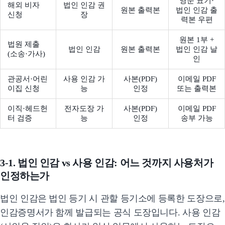
영문 표기·
해외 비자
법인 인감 권
원본 출력본
법인 인감 출
신청
장
력본 우편
원본 1부 +
법원 제출
법인 인감
원본 출력본
법인 인감 날
(소송·가사)
인
관공서·어린
사용 인감 가
사본(PDF)
이메일 PDF
이집 신청
능
인정
또는 출력본
이직·헤드헌
전자도장 가
사본(PDF)
이메일 PDF
터 검증
능
인정
송부 가능
3-1. 법인 인감 vs 사용 인감: 어느 것까지 사용처가
인정하는가
법인 인감은 법인 등기 시 관할 등기소에 등록한 도장으로,
인감증명서가 함께 발급되는 공식 도장입니다. 사용 인감