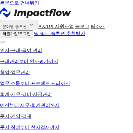
본문으로 건너뛰기
AX/DX 지원사업
블로그
팀소개
분야별 솔루션
딱 맞는 솔루션 추천받기
회원가입/로그인
인사·근태·급여 관리
근태관리부터 인사평가까지
협업·업무관리
업무 소통부터 프로젝트 관리까지
회계·세무·경비·자금관리
예산부터 세무·회계관리까지
문서·계약·결재
문서 작성부터 전자결재까지