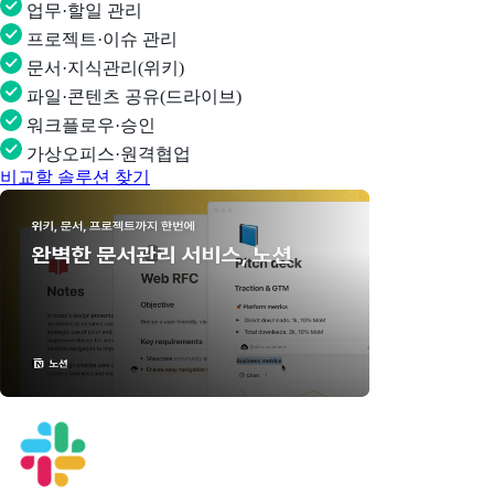
업무·할일 관리
프로젝트·이슈 관리
문서·지식관리(위키)
파일·콘텐츠 공유(드라이브)
워크플로우·승인
가상오피스·원격협업
비교할 솔루션 찾기