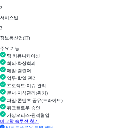
2
서비스업
3
정보통신업(IT)
주요 기능
팀 커뮤니케이션
회의·화상회의
메일·캘린더
업무·할일 관리
프로젝트·이슈 관리
문서·지식관리(위키)
파일·콘텐츠 공유(드라이브)
워크플로우·승인
가상오피스·원격협업
비교할 솔루션 찾기
임팩트플로우 특별 혜택