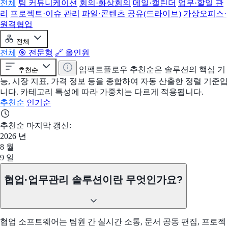
전체
팀 커뮤니케이션
회의·화상회의
메일·캘린더
업무·할일 관
리
프로젝트·이슈 관리
파일·콘텐츠 공유(드라이브)
가상오피스·
원격협업
전체
전체
🎯 전문형
🔗 올인원
임팩트플로우 추천순은 솔루션의 핵심 기
추천순
능, 시장 지표, 가격 정보 등을 종합하여 자동 산출한 정렬 기준입
니다. 카테고리 특성에 따라 가중치는 다르게 적용됩니다.
추천순
인기순
추천순 마지막 갱신:
2026
년
8
월
9
일
협업·업무관리 솔루션이란 무엇인가요?
협업 소프트웨어는 팀원 간 실시간 소통, 문서 공동 편집, 프로젝