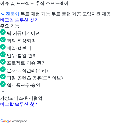
이슈 및 프로젝트 추적 소프트웨어
🎯 전문형
무료 체험 가능
무료 플랜 제공
도입지원 제공
비교할 솔루션 찾기
주요 기능
팀 커뮤니케이션
회의·화상회의
메일·캘린더
업무·할일 관리
프로젝트·이슈 관리
문서·지식관리(위키)
파일·콘텐츠 공유(드라이브)
워크플로우·승인
가상오피스·원격협업
비교할 솔루션 찾기