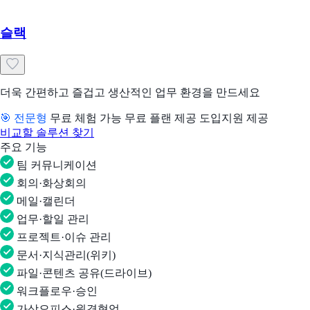
슬랙
더욱 간편하고 즐겁고 생산적인 업무 환경을 만드세요
🎯 전문형
무료 체험 가능
무료 플랜 제공
도입지원 제공
비교할 솔루션 찾기
주요 기능
팀 커뮤니케이션
회의·화상회의
메일·캘린더
업무·할일 관리
프로젝트·이슈 관리
문서·지식관리(위키)
파일·콘텐츠 공유(드라이브)
워크플로우·승인
가상오피스·원격협업