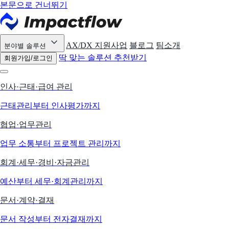
본문으로 건너뛰기
AX/DX 지원사업
블로그
팀소개
분야별 솔루션
딱 맞는 솔루션 추천받기
회원가입/로그인
인사·근태·급여 관리
근태관리부터 인사평가까지
협업·업무관리
업무 소통부터 프로젝트 관리까지
회계·세무·경비·자금관리
예산부터 세무·회계관리까지
문서·계약·결재
문서 작성부터 전자결재까지