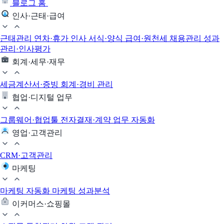
블로그 홈
인사·근태·급여
근태관리
연차·휴가
인사 서식·양식
급여·원천세
채용관리
성과
관리·인사평가
회계·세무·재무
세금계산서·증빙
회계·경비 관리
협업·디지털 업무
그룹웨어·협업툴
전자결재·계약
업무 자동화
영업·고객관리
CRM·고객관리
마케팅
마케팅 자동화
마케팅 성과분석
이커머스·쇼핑몰