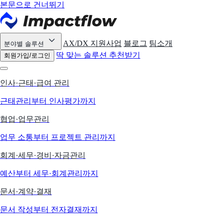
본문으로 건너뛰기
AX/DX 지원사업
블로그
팀소개
분야별 솔루션
딱 맞는 솔루션 추천받기
회원가입/로그인
인사·근태·급여 관리
근태관리부터 인사평가까지
협업·업무관리
업무 소통부터 프로젝트 관리까지
회계·세무·경비·자금관리
예산부터 세무·회계관리까지
문서·계약·결재
문서 작성부터 전자결재까지