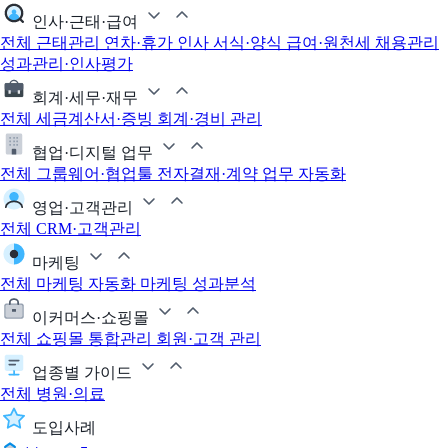
인사·근태·급여
전체
근태관리
연차·휴가
인사 서식·양식
급여·원천세
채용관리
성과관리·인사평가
회계·세무·재무
전체
세금계산서·증빙
회계·경비 관리
협업·디지털 업무
전체
그룹웨어·협업툴
전자결재·계약
업무 자동화
영업·고객관리
전체
CRM·고객관리
마케팅
전체
마케팅 자동화
마케팅 성과분석
이커머스·쇼핑몰
전체
쇼핑몰 통합관리
회원·고객 관리
업종별 가이드
전체
병원·의료
도입사례