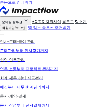
본문으로 건너뛰기
AX/DX 지원사업
블로그
팀소개
분야별 솔루션
딱 맞는 솔루션 추천받기
회원가입/로그인
인사·근태·급여 관리
근태관리부터 인사평가까지
협업·업무관리
업무 소통부터 프로젝트 관리까지
회계·세무·경비·자금관리
예산부터 세무·회계관리까지
문서·계약·결재
문서 작성부터 전자결재까지