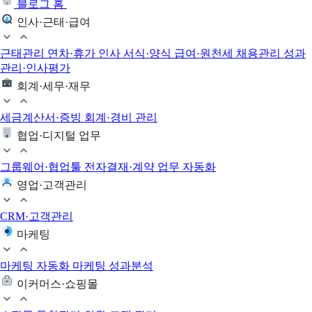
블로그 홈
인사·근태·급여
근태관리
연차·휴가
인사 서식·양식
급여·원천세
채용관리
성과
관리·인사평가
회계·세무·재무
세금계산서·증빙
회계·경비 관리
협업·디지털 업무
그룹웨어·협업툴
전자결재·계약
업무 자동화
영업·고객관리
CRM·고객관리
마케팅
마케팅 자동화
마케팅 성과분석
이커머스·쇼핑몰