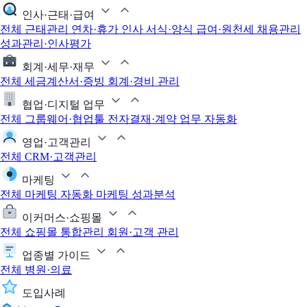
인사·근태·급여
전체
근태관리
연차·휴가
인사 서식·양식
급여·원천세
채용관리
성과관리·인사평가
회계·세무·재무
전체
세금계산서·증빙
회계·경비 관리
협업·디지털 업무
전체
그룹웨어·협업툴
전자결재·계약
업무 자동화
영업·고객관리
전체
CRM·고객관리
마케팅
전체
마케팅 자동화
마케팅 성과분석
이커머스·쇼핑몰
전체
쇼핑몰 통합관리
회원·고객 관리
업종별 가이드
전체
병원·의료
도입사례