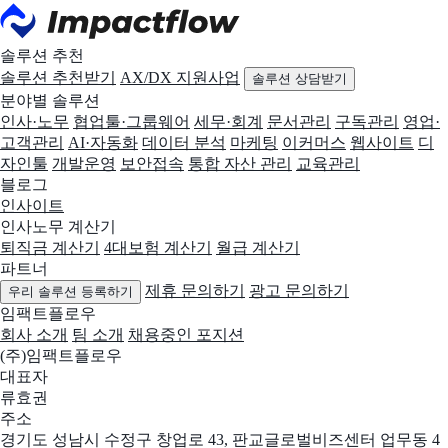
솔루션 추천
솔루션 추천받기
AX/DX 지원사업
솔루션 상담받기
분야별 솔루션
인사·노무
협업툴·그룹웨어
세무·회계
문서관리
구독관리
영업·
고객관리
AI·자동화
데이터 분석
마케팅
이커머스
웹사이트
디
자인툴
개발운영
보안접속
통합 자산 관리
교육관리
블로그
인사이트
인사노무 계산기
퇴직금 계산기
4대보험 계산기
월급 계산기
파트너
제휴 문의하기
광고 문의하기
우리 솔루션 등록하기
임팩트플로우
회사 소개
팀 소개
채용중인 포지션
(주)임팩트플로우
대표자
류효권
주소
경기도 성남시 수정구 창업로 43, 판교글로벌비즈센터 업무동 4