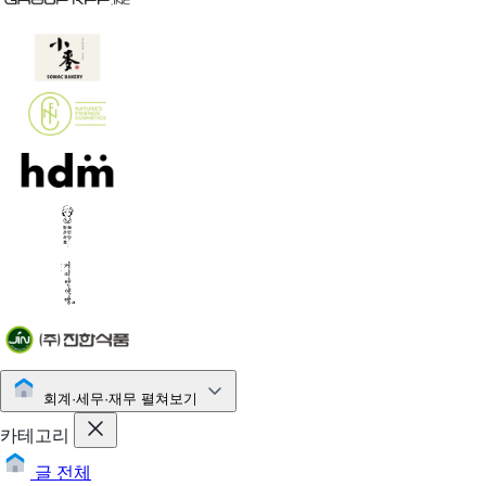
회계·세무·재무
펼쳐보기
카테고리
글 전체