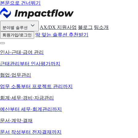
본문으로 건너뛰기
AX/DX 지원사업
블로그
팀소개
분야별 솔루션
딱 맞는 솔루션 추천받기
회원가입/로그인
인사·근태·급여 관리
근태관리부터 인사평가까지
협업·업무관리
업무 소통부터 프로젝트 관리까지
회계·세무·경비·자금관리
예산부터 세무·회계관리까지
문서·계약·결재
문서 작성부터 전자결재까지