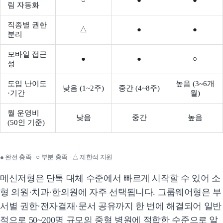
○
●
●
림 자동화
직종별 권한
△
●
●
분리
모바일 접근
●
●
○
성
도입 난이도
높음 (3~6개
낮음 (1~2주)
중간 (4~8주)
·기간
월)
월 운영비
낮음
중간
높음
(50인 기준)
● 완전 충족 · ○ 부분 충족 · △ 제한적 지원
메신저형은 단톡 대체 수준에서 빠르게 시작할 수 있어 소
형 의원·치과·한의원에 자주 선택됩니다. 그룹웨어형은 부
서별 권한·전자결재·문서 공유까지 한 번에 해결되어 일반
적으로 50~200명 규모의 중형 병원에 적합한 수준으로 알