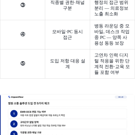
직종별 권한·채널
행정의 접근 범위
③
구분
분리 — 의료정보
노출 최소화
병동 라운딩 중 모
모바일·PC 동시
바일, 데스크 작업
④
접근
중 PC — 양쪽 사
용성 동등 보장
고연차 인력 디지
도입 저항 대응 설
털 적응을 위한 단
⑤
계
계적 전환·교육 모
듈 포함 여부