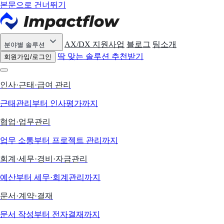
본문으로 건너뛰기
AX/DX 지원사업
블로그
팀소개
분야별 솔루션
딱 맞는 솔루션 추천받기
회원가입/로그인
인사·근태·급여 관리
근태관리부터 인사평가까지
협업·업무관리
업무 소통부터 프로젝트 관리까지
회계·세무·경비·자금관리
예산부터 세무·회계관리까지
문서·계약·결재
문서 작성부터 전자결재까지