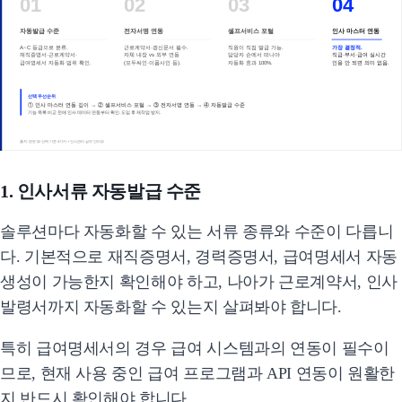
01
02
03
04
자동발급 수준
전자서명 연동
셀프서비스 포털
인사 마스터 연동
A~C 등급으로 분류.
근로계약서·갱신문서 필수.
직원이 직접 발급 가능.
가장 결정적.
재직증명서·근로계약서·
자체 내장 vs 외부 연동
담당자 손에서 떠나야
직급·부서·급여 실시간
급여명세서 자동화 범위 확인.
(모두싸인·이폼사인 등).
자동화 효과 100%.
인용 안 되면 의미 없음.
선택 우선순위
① 인사 마스터 연동 깊이 → ② 셀프서비스 포털 → ③ 전자서명 연동 → ④ 자동발급 수준
기능 목록 비교 전에 인사 데이터 연동부터 확인. 도입 후 재작업 방지.
출처: 본문 §2 선택 기준 4가지 + 인사관리 실무 인터뷰
1. 인사서류 자동발급 수준
솔루션마다 자동화할 수 있는 서류 종류와 수준이 다릅니
다. 기본적으로 재직증명서, 경력증명서, 급여명세서 자동
생성이 가능한지 확인해야 하고, 나아가 근로계약서, 인사
발령서까지 자동화할 수 있는지 살펴봐야 합니다.
특히 급여명세서의 경우 급여 시스템과의 연동이 필수이
므로, 현재 사용 중인 급여 프로그램과 API 연동이 원활한
지 반드시 확인해야 합니다.