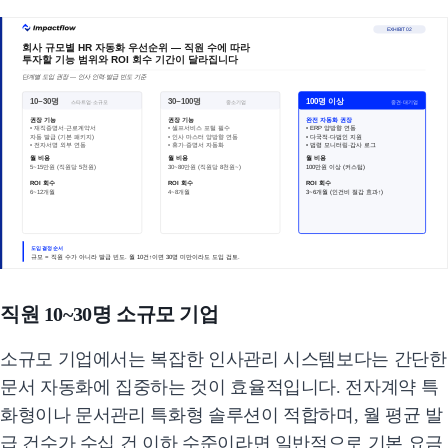
EXHIBIT 02
회사 규모별 HR 자동화 우선순위 — 직원 수에 따라
투자할 기능 범위와 ROI 회수 기간이 달라집니다
단계별 도입 권장 — 인사 인력·발급 빈도 기준
10~30명
30~100명
100명 이상
스타트업·소규모
중소기업
중견·대기업
권장 기능
권장 기능
완전 자동화 권장
• 재직증명서·근로계약서
• 셀프서비스 포털 필수
• ERP 양방향 연동
자동 발급 (기본 패키지)
• 인사 마스터 양방향 연동
• 다국적·다법인 지원
• 전자서명 외부 연동
• 휴가·증명서 자동화
• 법령 모니터링·감사 로그
월 비용
월 비용
월 비용
5~15만원 (직원당 5천원)
30~80만원 (직원당 8천원~)
100만원 이상 (커스텀)
ROI 회수
ROI 회수
ROI 회수
6~12개월
4~8개월
3~6개월 (인건비 절감 효과↑)
도입 결정 순서
규모 = 직원 수가 아니라 발급 빈도. 월 10건↑이면 30명 미만이라도 도입 검토.
직원 10~30명 소규모 기업
소규모 기업에서는 복잡한 인사관리 시스템보다는 간단한
문서 자동화에 집중하는 것이 효율적입니다. 전자계약 특
화형이나 문서관리 특화형 솔루션이 적합하며, 월 평균 발
급 건수가 수십 건 이하 수준이라면 일반적으로 기본 요금