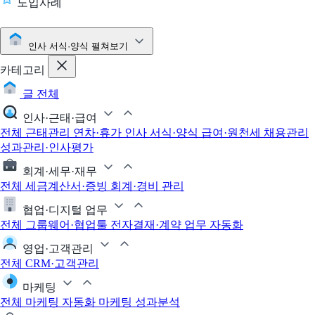
도입사례
인사 서식·양식
펼쳐보기
카테고리
글 전체
인사·근태·급여
전체
근태관리
연차·휴가
인사 서식·양식
급여·원천세
채용관리
성과관리·인사평가
회계·세무·재무
전체
세금계산서·증빙
회계·경비 관리
협업·디지털 업무
전체
그룹웨어·협업툴
전자결재·계약
업무 자동화
영업·고객관리
전체
CRM·고객관리
마케팅
전체
마케팅 자동화
마케팅 성과분석