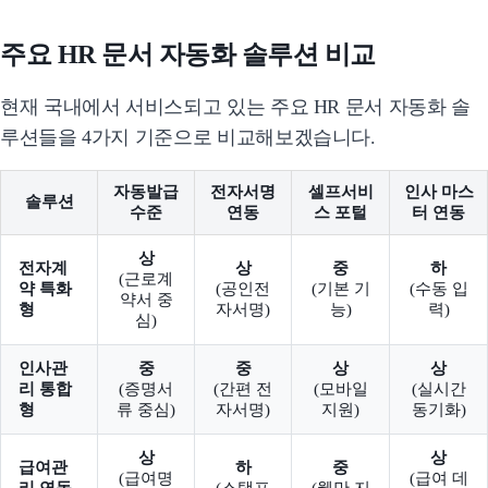
주요 HR 문서 자동화 솔루션 비교
현재 국내에서 서비스되고 있는 주요 HR 문서 자동화 솔
루션들을 4가지 기준으로 비교해보겠습니다.
자동발급
전자서명
셀프서비
인사 마스
솔루션
수준
연동
스 포털
터 연동
상
전자계
상
중
하
(근로계
약 특화
(공인전
(기본 기
(수동 입
약서 중
형
자서명)
능)
력)
심)
인사관
중
중
상
상
리 통합
(증명서
(간편 전
(모바일
(실시간
형
류 중심)
자서명)
지원)
동기화)
상
상
급여관
하
중
(급여명
(급여 데
리 연동
(스탬프
(웹만 지