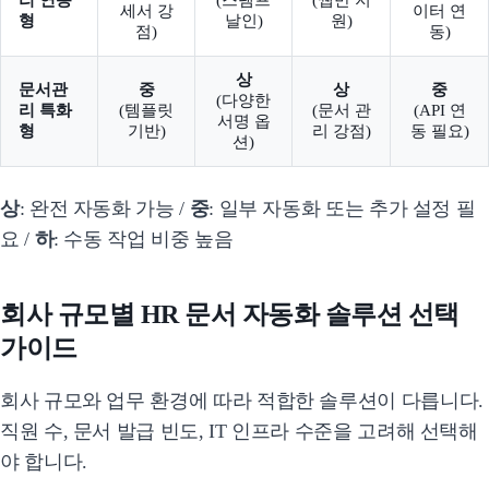
세서 강
이터 연
형
날인)
원)
점)
동)
상
문서관
중
상
중
(다양한
리 특화
(템플릿
(문서 관
(API 연
서명 옵
형
기반)
리 강점)
동 필요)
션)
상
: 완전 자동화 가능 /
중
: 일부 자동화 또는 추가 설정 필
요 /
하
: 수동 작업 비중 높음
회사 규모별 HR 문서 자동화 솔루션 선택
가이드
회사 규모와 업무 환경에 따라 적합한 솔루션이 다릅니다.
직원 수, 문서 발급 빈도, IT 인프라 수준을 고려해 선택해
야 합니다.