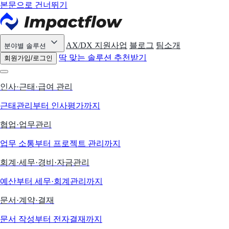
본문으로 건너뛰기
AX/DX 지원사업
블로그
팀소개
분야별 솔루션
딱 맞는 솔루션 추천받기
회원가입/로그인
인사·근태·급여 관리
근태관리부터 인사평가까지
협업·업무관리
업무 소통부터 프로젝트 관리까지
회계·세무·경비·자금관리
예산부터 세무·회계관리까지
문서·계약·결재
문서 작성부터 전자결재까지