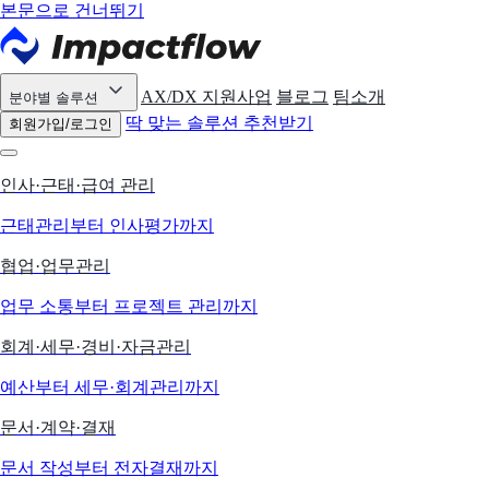
본문으로 건너뛰기
AX/DX 지원사업
블로그
팀소개
분야별 솔루션
딱 맞는 솔루션 추천받기
회원가입/로그인
인사·근태·급여 관리
근태관리부터 인사평가까지
협업·업무관리
업무 소통부터 프로젝트 관리까지
회계·세무·경비·자금관리
예산부터 세무·회계관리까지
문서·계약·결재
문서 작성부터 전자결재까지