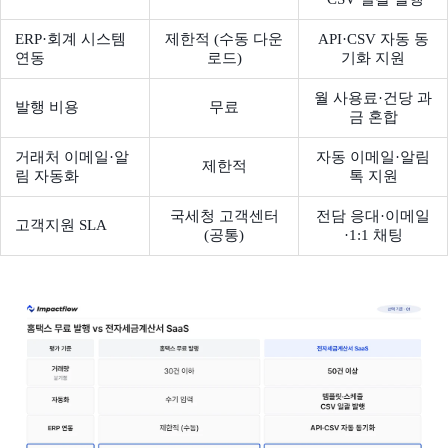
ERP·회계 시스템
제한적 (수동 다운
API·CSV 자동 동
연동
로드)
기화 지원
월 사용료·건당 과
발행 비용
무료
금 혼합
거래처 이메일·알
자동 이메일·알림
제한적
림 자동화
톡 지원
국세청 고객센터
전담 응대·이메일
고객지원 SLA
(공통)
·1:1 채팅