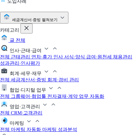
도입사례
세금계산서·증빙
펼쳐보기
카테고리
글 전체
인사·근태·급여
전체
근태관리
연차·휴가
인사 서식·양식
급여·원천세
채용관리
성과관리·인사평가
회계·세무·재무
전체
세금계산서·증빙
회계·경비 관리
협업·디지털 업무
전체
그룹웨어·협업툴
전자결재·계약
업무 자동화
영업·고객관리
전체
CRM·고객관리
마케팅
전체
마케팅 자동화
마케팅 성과분석