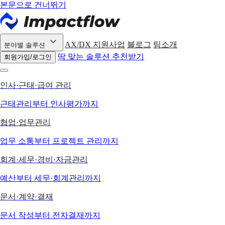
본문으로 건너뛰기
AX/DX 지원사업
블로그
팀소개
분야별 솔루션
딱 맞는 솔루션 추천받기
회원가입/로그인
인사·근태·급여 관리
근태관리부터 인사평가까지
협업·업무관리
업무 소통부터 프로젝트 관리까지
회계·세무·경비·자금관리
예산부터 세무·회계관리까지
문서·계약·결재
문서 작성부터 전자결재까지