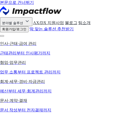
본문으로 건너뛰기
AX/DX 지원사업
블로그
팀소개
분야별 솔루션
딱 맞는 솔루션 추천받기
회원가입/로그인
인사·근태·급여 관리
근태관리부터 인사평가까지
협업·업무관리
업무 소통부터 프로젝트 관리까지
회계·세무·경비·자금관리
예산부터 세무·회계관리까지
문서·계약·결재
문서 작성부터 전자결재까지