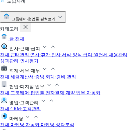
도입사례
그룹웨어·협업툴
펼쳐보기
카테고리
글 전체
인사·근태·급여
전체
근태관리
연차·휴가
인사 서식·양식
급여·원천세
채용관리
성과관리·인사평가
회계·세무·재무
전체
세금계산서·증빙
회계·경비 관리
협업·디지털 업무
전체
그룹웨어·협업툴
전자결재·계약
업무 자동화
영업·고객관리
전체
CRM·고객관리
마케팅
전체
마케팅 자동화
마케팅 성과분석