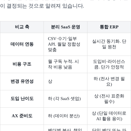
이 결정되는 것으로 알려져 있습니다.
비교 축
분리 SaaS 운영
통합 ERP
CSV·수기·일부
실시간 동기화. 단
데이터 연동
API. 월말 정합성
일 원천
맞춤
월 구독 누적. 시
도입비·라이선스
비용 구조
작 비용 낮음
큼. 단가 안정적
하 (전사 변경 필
변경 유연성
상
요)
상 (전사 표준화
도입 난이도
하 (각 SaaS 셋업)
필수)
상 (단일 데이터로
AX 준비도
하 (데이터 분산)
AI 활용 용이)
벤더별 분산. 책임
단일 벤더 또는 파