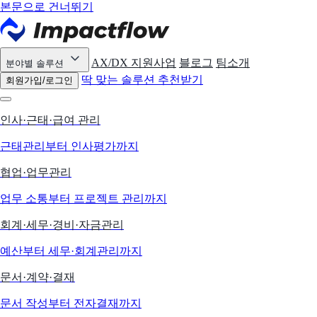
본문으로 건너뛰기
AX/DX 지원사업
블로그
팀소개
분야별 솔루션
딱 맞는 솔루션 추천받기
회원가입/로그인
인사·근태·급여 관리
근태관리부터 인사평가까지
협업·업무관리
업무 소통부터 프로젝트 관리까지
회계·세무·경비·자금관리
예산부터 세무·회계관리까지
문서·계약·결재
문서 작성부터 전자결재까지