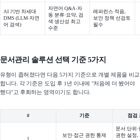
자연어 Q&A·자
AI 기반 차세대
레퍼런스 적음,
동 분류·요약, 검
DMS (LLM·자연
보안 정책 선검토
색 생산성 최고
어 검색)
필수
수준
문서관리 솔루션 선택 기준 5가지
유형이 좁혀졌다면 다음 5가지 기준으로 개별 제품을 비교
합니다. 각 기준은 도입 후 1년 이내에 "처음에 더 봤어야
했다"고 후회하는 영역이기도 합니다.
#
기준
점검
문서 단위·
보안·접근 권한 통제
권한 설정,
1