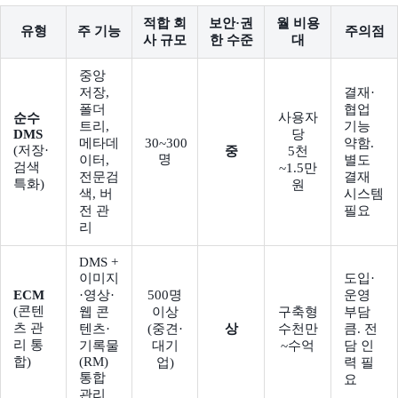
적합 회
보안·권
월 비용
유형
주 기능
주의점
사 규모
한 수준
대
중앙
저장,
결재·
폴더
협업
사용자
순수
트리,
기능
DMS
당
메타데
30~300
약함.
(저장·
중
5천
명
이터,
별도
검색
~1.5만
전문검
결재
특화)
원
색, 버
시스템
전 관
필요
리
DMS +
이미지
도입·
ECM
·영상·
500명
운영
(콘텐
웹 콘
이상
구축형
부담
츠 관
텐츠·
(중견·
상
수천만
큼. 전
리 통
기록물
대기
~수억
담 인
합)
(RM)
업)
력 필
통합
요
관리