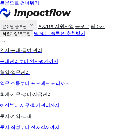
본문으로 건너뛰기
AX/DX 지원사업
블로그
팀소개
분야별 솔루션
딱 맞는 솔루션 추천받기
회원가입/로그인
인사·근태·급여 관리
근태관리부터 인사평가까지
협업·업무관리
업무 소통부터 프로젝트 관리까지
회계·세무·경비·자금관리
예산부터 세무·회계관리까지
문서·계약·결재
문서 작성부터 전자결재까지