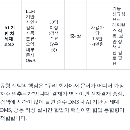
기능
LLM
신규성
기반
으로
자연어
50명
레퍼런
검색,
이상
사용자
AI 기
스 적
자동
(검색
당
반 차
중~상
음. 보
분류·
수요
1.5만
세대
안 정
DMS
요약,
많은
~4만원
책 사
내부
곳)
전 검
문서
토 필
Q&A
요
유형 선택의 핵심은 "우리 회사에서 문서가 어디서 가장
자주 멈추는가"입니다. 결재가 병목이면 전자결재 중심,
검색에 시간이 많이 들면 순수 DMS나 AI 기반 차세대
DMS, 공동 작성·실시간 협업이 핵심이면 협업 통합형이
적합합니다.