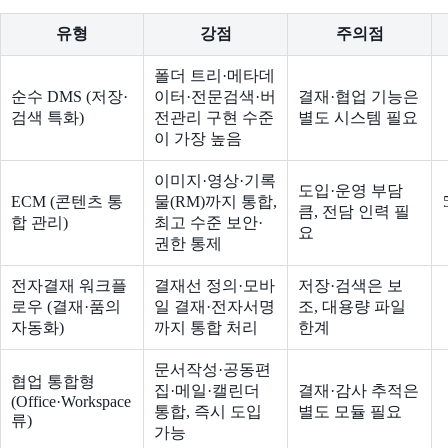
유형
강점
주의점
폴더 트리·메타데
순수 DMS (저장·
이터·전문검색·버
결재·협업 기능은
검색 특화)
전관리 구현 수준
별도 시스템 필요
이 가장 높음
이미지·영상·기록
도입·운영 부담
ECM (콘텐츠 통
물(RM)까지 통합,
큼, 전담 인력 필
합 관리)
최고 수준 보안·
요
권한 통제
전자결재 워크플
결재선 정의·모바
저장·검색은 보
로우 (결재·품의
일 결재·전자서명
조, 대용량 파일
자동화)
까지 통합 처리
한계
문서작성·공동편
협업 통합형
집·메일·캘린더
결재·감사 추적은
(Office·Workspace
통합, 즉시 도입
별도 모듈 필요
류)
가능