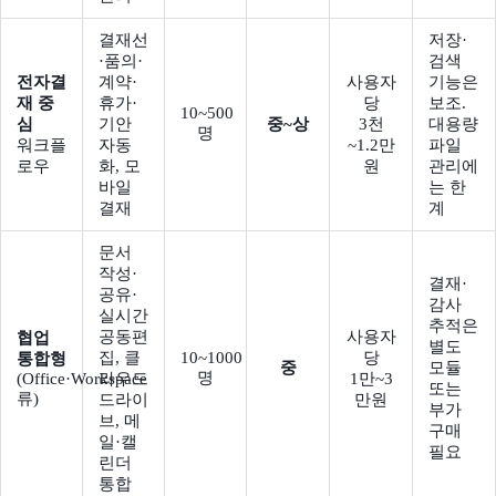
결재선
저장·
·품의·
검색
전자결
계약·
사용자
기능은
재 중
휴가·
당
보조.
10~500
심
기안
중~상
3천
대용량
명
워크플
자동
~1.2만
파일
로우
화, 모
원
관리에
바일
는 한
결재
계
문서
작성·
결재·
공유·
감사
실시간
추적은
공동편
사용자
협업
별도
집, 클
10~1000
당
통합형
중
모듈
명
(Office·Workspace
라우드
1만~3
또는
류)
드라이
만원
부가
브, 메
구매
일·캘
필요
린더
통합