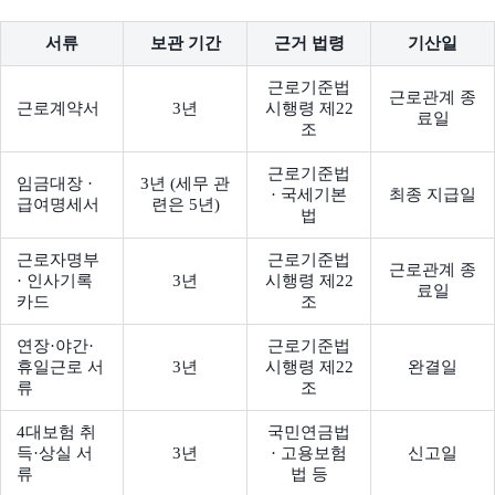
서류
보관 기간
근거 법령
기산일
근로기준법
근로관계 종
근로계약서
3년
시행령 제22
료일
조
근로기준법
임금대장 ·
3년 (세무 관
· 국세기본
최종 지급일
급여명세서
련은 5년)
법
근로자명부
근로기준법
근로관계 종
· 인사기록
3년
시행령 제22
료일
카드
조
연장·야간·
근로기준법
휴일근로 서
3년
시행령 제22
완결일
류
조
4대보험 취
국민연금법
득·상실 서
3년
· 고용보험
신고일
류
법 등