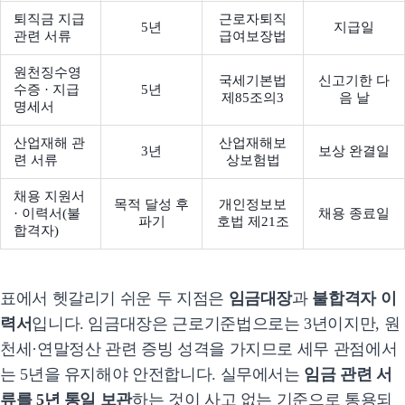
퇴직금 지급
근로자퇴직
5년
지급일
관련 서류
급여보장법
원천징수영
국세기본법
신고기한 다
수증 · 지급
5년
제85조의3
음 날
명세서
산업재해 관
산업재해보
3년
보상 완결일
련 서류
상보험법
채용 지원서
목적 달성 후
개인정보보
· 이력서(불
채용 종료일
파기
호법 제21조
합격자)
표에서 헷갈리기 쉬운 두 지점은
임금대장
과
불합격자 이
력서
입니다. 임금대장은 근로기준법으로는 3년이지만, 원
천세·연말정산 관련 증빙 성격을 가지므로 세무 관점에서
는 5년을 유지해야 안전합니다. 실무에서는
임금 관련 서
류를 5년 통일 보관
하는 것이 사고 없는 기준으로 통용되