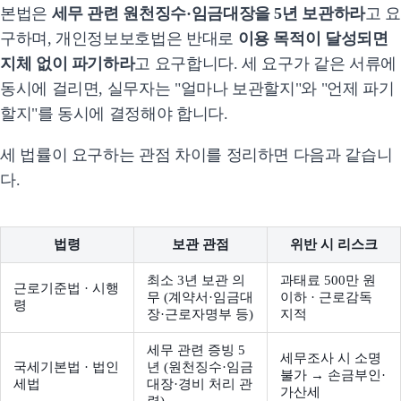
본법은
세무 관련 원천징수·임금대장을 5년 보관하라
고 요
구하며, 개인정보보호법은 반대로
이용 목적이 달성되면
지체 없이 파기하라
고 요구합니다. 세 요구가 같은 서류에
동시에 걸리면, 실무자는 "얼마나 보관할지"와 "언제 파기
할지"를 동시에 결정해야 합니다.
세 법률이 요구하는 관점 차이를 정리하면 다음과 같습니
다.
법령
보관 관점
위반 시 리스크
최소 3년 보관 의
과태료 500만 원
근로기준법 · 시행
무 (계약서·임금대
이하 · 근로감독
령
장·근로자명부 등)
지적
세무 관련 증빙 5
세무조사 시 소명
국세기본법 · 법인
년 (원천징수·임금
불가 → 손금부인·
세법
대장·경비 처리 관
가산세