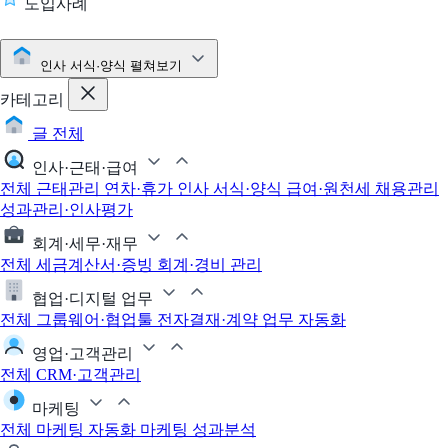
도입사례
인사 서식·양식
펼쳐보기
카테고리
글 전체
인사·근태·급여
전체
근태관리
연차·휴가
인사 서식·양식
급여·원천세
채용관리
성과관리·인사평가
회계·세무·재무
전체
세금계산서·증빙
회계·경비 관리
협업·디지털 업무
전체
그룹웨어·협업툴
전자결재·계약
업무 자동화
영업·고객관리
전체
CRM·고객관리
마케팅
전체
마케팅 자동화
마케팅 성과분석