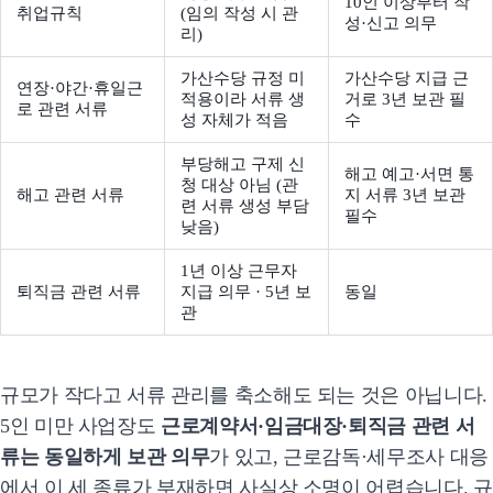
10인 이상부터 작
취업규칙
(임의 작성 시 관
성·신고 의무
리)
가산수당 규정 미
가산수당 지급 근
연장·야간·휴일근
적용이라 서류 생
거로 3년 보관 필
로 관련 서류
성 자체가 적음
수
부당해고 구제 신
해고 예고·서면 통
청 대상 아님 (관
해고 관련 서류
지 서류 3년 보관
련 서류 생성 부담
필수
낮음)
1년 이상 근무자
퇴직금 관련 서류
지급 의무 · 5년 보
동일
관
규모가 작다고 서류 관리를 축소해도 되는 것은 아닙니다.
5인 미만 사업장도
근로계약서·임금대장·퇴직금 관련 서
류는 동일하게 보관 의무
가 있고, 근로감독·세무조사 대응
에서 이 세 종류가 부재하면 사실상 소명이 어렵습니다. 규