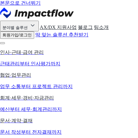
본문으로 건너뛰기
AX/DX 지원사업
블로그
팀소개
분야별 솔루션
딱 맞는 솔루션 추천받기
회원가입/로그인
인사·근태·급여 관리
근태관리부터 인사평가까지
협업·업무관리
업무 소통부터 프로젝트 관리까지
회계·세무·경비·자금관리
예산부터 세무·회계관리까지
문서·계약·결재
문서 작성부터 전자결재까지