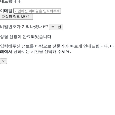
내드립니다.
수작업 많음
협업 비효율
이메일
분석/리포트 어려움
비용 부담 큼
비밀번호가 기억나셨나요?
로그인
비교 후 결정 필요
프로세스 비효율
상담 신청이 완료되었습니다
입력해주신 정보를 바탕으로 전문가가 빠르게 안내드립니다. 아
데이터 관리 어려움
기존 솔루션 불편
래에서 원하시는 시간을 선택해 주세요.
✕
솔루션 찾기 어려움
기타
어떤 문제를 해결하고 싶으신가요? (선택)
우리 회사의 도입 환경
더 적합한 제안을 위해 필요한 정보입니다