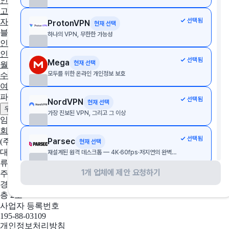
인사·노무
협업툴·그룹웨어
세무·회계
문서관리
구독관리
영업·
고객관리
AI·자동화
데이터 분석
마케팅
이커머스
웹사이트
디
선택됨
자인툴
개발운영
보안접속
통합 자산 관리
교육관리
ProtonVPN
현재 선택
블로그
하나의 VPN, 무한한 가능성
인사이트
인사노무 계산기
선택됨
Mega
현재 선택
월급 계산기
시급 계산기
최저임금 계산기
통상임금 계산기
주휴
모두를 위한 온라인 개인정보 보호
수당 계산기
연차 계산기
야간수당 계산기
퇴직금 계산기
실업급
여 계산기
4대보험 계산기
파트너
선택됨
NordVPN
현재 선택
제휴 문의하기
광고 문의하기
우리 솔루션 등록하기
가장 진보된 VPN, 그리고 그 이상
임팩트플로우
회사 소개
팀 소개
채용중인 포지션
선택됨
Parsec
(주)임팩트플로우
현재 선택
대표자
재설계된 원격 데스크톱 — 4K·60fps·저지연의 완벽한 접근
류효권
1개 업체에 제안 요청하기
주소
선택됨
리모트뷰
현재 선택
경기도 성남시 수정구 창업로 43, 판교글로벌비즈센터 업무동 4
멀리 떨어진 기기에 원격으로 연결하여 재택근무, IT 기기 관리, 무인기기/매장 관리 등 다양하게 활용되는 원격 데스크톱
층 2호
사업자 등록번호
195-88-03109
선택됨
TeamViewer
현재 선택
개인정보처리방침