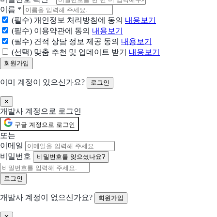
ProtonVPN
이름
*
하나의 VPN, 무한한 가능성
(필수) 개인정보 처리방침에 동의
내용보기
(필수) 이용약관에 동의
내용보기
(필수) 견적 상담 정보 제공 동의
내용보기
Mega
(선택) 맞춤 추천 및 업데이트 받기
내용보기
모두를 위한 온라인 개인정보 보호
NordVPN
이미 계정이 있으신가요?
로그인
가장 진보된 VPN, 그리고 그 이상
✕
Parsec
개발사 계정으로 로그인
재설계된 원격 데스크톱 — 4K·60fps·저지연의 완벽한 접근
구글 계정으로 로그인
또는
리모트뷰
이메일
멀리 떨어진 기기에 원격으로 연결하여 재택근무, IT 기기 관리, 무인기기/매장
비밀번호
비밀번호를 잊으셨나요?
TeamViewer
IT 문제가 자동으로 해결됩니다
개발사 계정이 없으신가요?
회원가입
ExpressVPN
✕