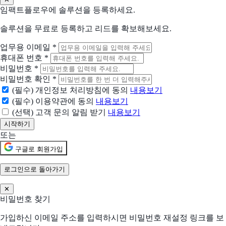
믿고 쓰는 VPN
임팩트플로우에 솔루션을 등록하세요.
솔루션을 무료로 등록하고 리드를 확보해보세요.
Resolve
IT 지원을 직접 제어하세요
업무용 이메일
*
휴대폰 번호
*
Surfshark
비밀번호
*
온라인 보안은 VPN 사용으로 시작됩니다
비밀번호 확인
*
(필수) 개인정보 처리방침에 동의
내용보기
현재 어떤 상황이신가요?
(필수) 이용약관에 동의
내용보기
도입상황을 선택해 주세요.
(선택) 고객 문의 알림 받기
내용보기
신규 유입 검토중
또는
기존 솔루션을 대체하려고 함
구글로 회원가입
현재 사용 중인 솔루션 (선택)
로그인으로 돌아가기
✕
비밀번호 찾기
어떤 점이 불편하신가요?
선택하신 내용을 바탕으로 더 적합한 제안을 드립니다
가입하신 이메일 주소를 입력하시면 비밀번호 재설정 링크를 보
해당되는 항목을 선택해주세요 (복수 선택 가능)