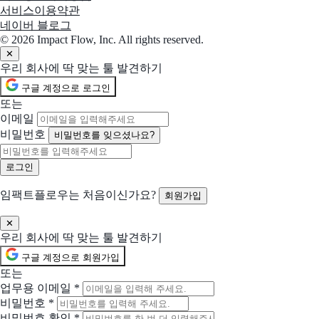
IT 문제가 자동으로 해결됩니다
서비스이용약관
네이버 블로그
© 2026 Impact Flow, Inc. All rights reserved.
선택됨
ExpressVPN
현재 선택
✕
믿고 쓰는 VPN
우리 회사에 딱 맞는 툴 발견하기
구글 계정으로 로그인
선택됨
Resolve
현재 선택
또는
IT 지원을 직접 제어하세요
이메일
비밀번호
비밀번호를 잊으셨나요?
선택됨
Surfshark
현재 선택
온라인 보안은 VPN 사용으로 시작됩니다
함께 제안 요청할 솔루션 (선택)
임팩트플로우는 처음이신가요?
회원가입
선택한 업체들과 함께 비교 제안을 받아볼 수 있어요
✕
Acronis
우리 회사에 딱 맞는 툴 발견하기
모든 유형의 위협으로부터 데이터를 보호하세요
구글 계정으로 회원가입
또는
AnyDesk
업무용 이메일
*
현재 있는 곳에서 목표지로 연결해 드립니다
비밀번호
*
비밀번호 확인
*