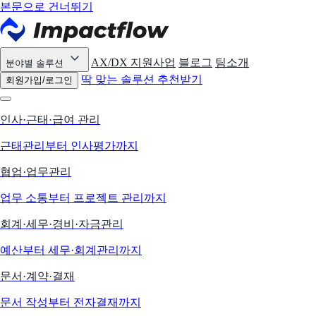
본문으로 건너뛰기
AX/DX 지원사업
블로그
팀소개
분야별 솔루션
딱 맞는 솔루션 추천받기
회원가입/로그인
인사·근태·급여 관리
근태관리부터 인사평가까지
협업·업무관리
업무 소통부터 프로젝트 관리까지
회계·세무·경비·자금관리
예산부터 세무·회계관리까지
문서·계약·결재
문서 작성부터 전자결재까지