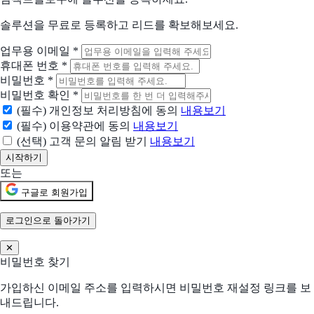
솔루션을 무료로 등록하고 리드를 확보해보세요.
Travis CI
개발자가 신뢰할 수 있는 단순한 CI/CD 파이프라인을 구축하는 방법
업무용 이메일
*
휴대폰 번호
*
Apigee API 관리
비밀번호
*
탁월한 확장성, 보안, 성능으로 API 관리
비밀번호 확인
*
(필수) 개인정보 처리방침에 동의
내용보기
현재 어떤 상황이신가요?
(필수) 이용약관에 동의
내용보기
도입상황을 선택해 주세요.
(선택) 고객 문의 알림 받기
내용보기
신규 유입 검토중
또는
기존 솔루션을 대체하려고 함
구글로 회원가입
현재 사용 중인 솔루션 (선택)
로그인으로 돌아가기
✕
비밀번호 찾기
어떤 점이 불편하신가요?
선택하신 내용을 바탕으로 더 적합한 제안을 드립니다
가입하신 이메일 주소를 입력하시면 비밀번호 재설정 링크를 보
해당되는 항목을 선택해주세요 (복수 선택 가능)
내드립니다.