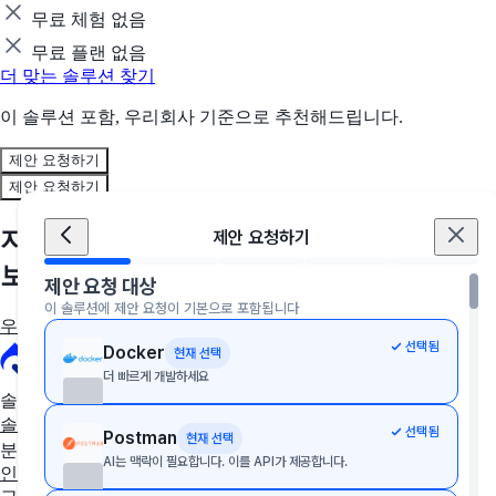
무료 체험 없음
무료 플랜 없음
더 맞는 솔루션 찾기
이 솔루션 포함, 우리회사 기준으로 추천해드립니다.
제안 요청하기
제안 요청하기
지금, 우리 회사에 딱 맞는 솔루션을 만나
제안 요청하기
보세요
제안 요청 대상
이 솔루션에 제안 요청이 기본으로 포함됩니다
우리 회사에 딱 맞는 툴 추천받기
선택됨
Docker
현재 선택
더 빠르게 개발하세요
솔루션 추천
솔루션 추천받기
AX/DX 지원사업
솔루션 상담받기
선택됨
Postman
현재 선택
분야별 솔루션
AI는 맥락이 필요합니다. 이를 API가 제공합니다.
인사·노무
협업툴·그룹웨어
세무·회계
문서관리
구독관리
영업·