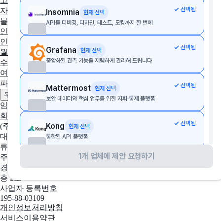
고객관리
AI·자동화
데이터 분석
마케팅
이커머스
웹사이트
디
선택됨
자인툴
개발운영
보안접속
통합 자산 관리
교육관리
Insomnia
현재 선택
블로그
API를 디버깅, 디자인, 테스트, 모킹까지 한 번에
인사이트
인사노무 계산기
선택됨
Grafana
현재 선택
월급 계산기
시급 계산기
최저임금 계산기
통상임금 계산기
주휴
중앙화된 관측 기능을 저렴하게 관리해 드립니다
수당 계산기
연차 계산기
야간수당 계산기
퇴직금 계산기
실업급
여 계산기
4대보험 계산기
파트너
선택됨
Mattermost
현재 선택
제휴 문의하기
광고 문의하기
우리 솔루션 등록하기
보안 데이터와 핵심 업무를 위한 지휘·통제 플랫폼
임팩트플로우
회사 소개
팀 소개
채용중인 포지션
선택됨
Kong
(주)임팩트플로우
현재 선택
대표자
통합된 API 플랫폼
류효권
1개 업체에 제안 요청하기
주소
선택됨
BrowserStack
현재 선택
경기도 성남시 수정구 창업로 43, 판교글로벌비즈센터 업무동 4
포괄적인 테스트 스택
층 2호
사업자 등록번호
195-88-03109
선택됨
Gatling
현재 선택
개인정보처리방침
확장 가능한 비즈니스를 위한 대규모 부하 테스트
서비스이용약관