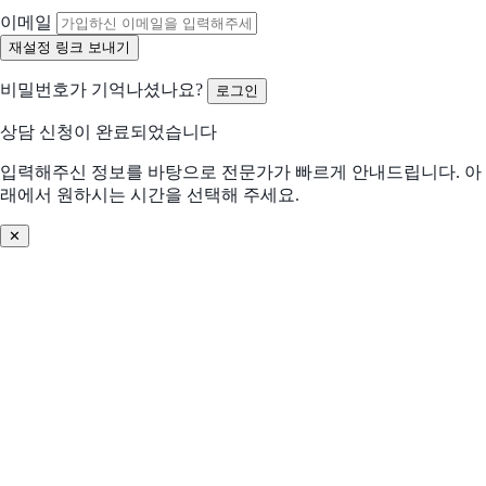
수작업 많음
협업 비효율
이메일
분석/리포트 어려움
비용 부담 큼
비밀번호가 기억나셨나요?
로그인
비교 후 결정 필요
프로세스 비효율
상담 신청이 완료되었습니다
입력해주신 정보를 바탕으로 전문가가 빠르게 안내드립니다. 아
데이터 관리 어려움
기존 솔루션 불편
래에서 원하시는 시간을 선택해 주세요.
✕
솔루션 찾기 어려움
기타
어떤 문제를 해결하고 싶으신가요? (선택)
우리 회사의 도입 환경
더 적합한 제안을 위해 필요한 정보입니다
업종
*