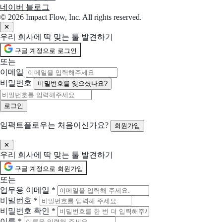
네이버 블로그
© 2026 Impact Flow, Inc. All rights reserved.
선택됨
Katalon
현재 선택
✕
규모와 상관없이 테스트를 더 빠르게 생성하고 실행하세요
우리 회사에 딱 맞는 툴 발견하기
구글 계정으로 로그인
선택됨
Travis CI
현재 선택
또는
개발자가 신뢰할 수 있는 단순한 CI/CD 파이프라인을 구축하는 방법
이메일
비밀번호
비밀번호를 잊으셨나요?
선택됨
Apigee API 관리
현재 선택
탁월한 확장성, 보안, 성능으로 API 관리
함께 제안 요청할 솔루션 (선택)
임팩트플로우는 처음이신가요?
회원가입
선택한 업체들과 함께 비교 제안을 받아볼 수 있어요
✕
Docker
우리 회사에 딱 맞는 툴 발견하기
더 빠르게 개발하세요
구글 계정으로 회원가입
또는
Postman
업무용 이메일
*
AI는 맥락이 필요합니다. 이를 API가 제공합니다.
비밀번호
*
비밀번호 확인
*
Insomnia
이름
*