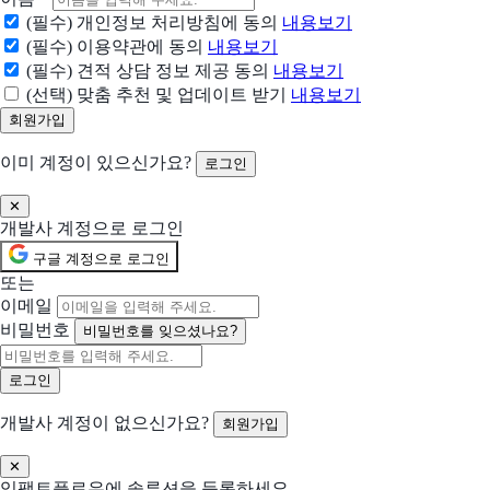
API를 디버깅, 디자인, 테스트, 모킹까지 한 번에
(필수) 개인정보 처리방침에 동의
내용보기
(필수) 이용약관에 동의
내용보기
(필수) 견적 상담 정보 제공 동의
내용보기
Grafana
(선택) 맞춤 추천 및 업데이트 받기
내용보기
중앙화된 관측 기능을 저렴하게 관리해 드립니다
Mattermost
이미 계정이 있으신가요?
로그인
보안 데이터와 핵심 업무를 위한 지휘·통제 플랫폼
✕
Kong
개발사 계정으로 로그인
통합된 API 플랫폼
구글 계정으로 로그인
또는
BrowserStack
이메일
포괄적인 테스트 스택
비밀번호
비밀번호를 잊으셨나요?
Gatling
확장 가능한 비즈니스를 위한 대규모 부하 테스트
개발사 계정이 없으신가요?
회원가입
Katalon
✕
규모와 상관없이 테스트를 더 빠르게 생성하고 실행하세요
임팩트플로우에 솔루션을 등록하세요.