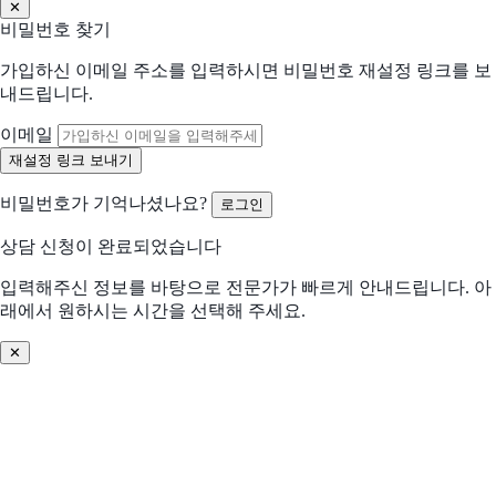
✕
현재 사용 중인 솔루션 (선택)
비밀번호 찾기
가입하신 이메일 주소를 입력하시면 비밀번호 재설정 링크를 보
어떤 점이 불편하신가요?
내드립니다.
선택하신 내용을 바탕으로 더 적합한 제안을 드립니다
해당되는 항목을 선택해주세요 (복수 선택 가능)
이메일
수작업 많음
협업 비효율
비밀번호가 기억나셨나요?
로그인
분석/리포트 어려움
비용 부담 큼
상담 신청이 완료되었습니다
비교 후 결정 필요
프로세스 비효율
입력해주신 정보를 바탕으로 전문가가 빠르게 안내드립니다. 아
래에서 원하시는 시간을 선택해 주세요.
데이터 관리 어려움
기존 솔루션 불편
✕
솔루션 찾기 어려움
기타
어떤 문제를 해결하고 싶으신가요? (선택)