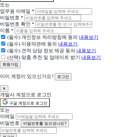
GTmetrix
또는
웹사이트 속도를 테스트하세요
업무용 이메일
*
비밀번호
*
Send Anywhere
비밀번호 확인
*
3TB 클라우드 스토리지로 모든 파일 업무를 간단하게
이름
*
(필수) 개인정보 처리방침에 동의
내용보기
Wave
(필수) 이용약관에 동의
내용보기
여러분과 같은 소규모 사업주가 멋진 송장을 만들고, 온라인 결제를 받고, 회계를
(필수) 견적 상담 정보 제공 동의
내용보기
(선택) 맞춤 추천 및 업데이트 받기
내용보기
머니핀
소규모 사업자를 위한 간편 회계솔루션
이미 계정이 있으신가요?
로그인
제이드
✕
중견, 강소기업의 효율적인 인사관리를 위하여 합리적인 가격, 높은 유연성 및 최
개발사 계정으로 로그인
구글 계정으로 로그인
클로브
또는
자금 관리도 실시간으로 간편하게
이메일
비밀번호
비밀번호를 잊으셨나요?
Redis
당신의 앱이 더 빨라집니다