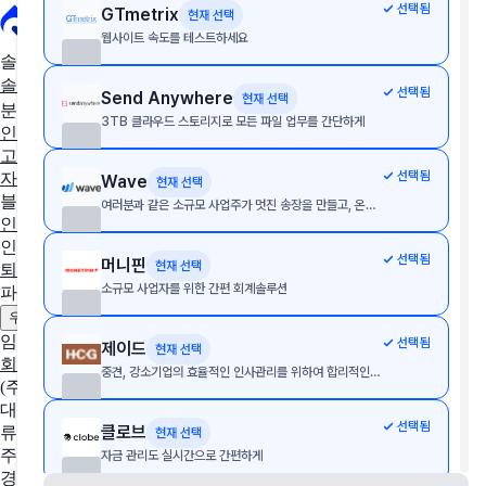
선택됨
GTmetrix
현재 선택
웹사이트 속도를 테스트하세요
솔루션 추천
솔루션 추천받기
AX/DX 지원사업
솔루션 상담받기
선택됨
Send Anywhere
현재 선택
분야별 솔루션
3TB 클라우드 스토리지로 모든 파일 업무를 간단하게
인사·노무
협업툴·그룹웨어
세무·회계
문서관리
구독관리
영업·
고객관리
AI·자동화
데이터 분석
마케팅
이커머스
웹사이트
디
선택됨
자인툴
개발운영
보안접속
통합 자산 관리
교육관리
Wave
현재 선택
블로그
여러분과 같은 소규모 사업주가 멋진 송장을 만들고, 온라인 결제를 받고, 회계를 간편하게 처리할 수 있으며, 이 모든 작업이 한 곳에서 가능합니다.
인사이트
인사노무 계산기
선택됨
머니핀
현재 선택
퇴직금 계산기
4대보험 계산기
월급 계산기
소규모 사업자를 위한 간편 회계솔루션
파트너
제휴 문의하기
광고 문의하기
우리 솔루션 등록하기
임팩트플로우
선택됨
제이드
현재 선택
회사 소개
팀 소개
채용중인 포지션
중견, 강소기업의 효율적인 인사관리를 위하여 합리적인 가격, 높은 유연성 및 최고의 성능이 탑재된 통합 e-HR 패키지 구축 및 구현 서비스를 제공합니다.
(주)임팩트플로우
대표자
선택됨
클로브
류효권
현재 선택
주소
자금 관리도 실시간으로 간편하게
경기도 성남시 수정구 창업로 43, 판교글로벌비즈센터 업무동 4