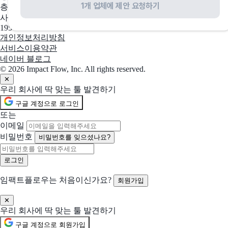
1개 업체에 제안 요청하기
층 2호
선택됨
Redis
현재 선택
사업자 등록번호
당신의 앱이 더 빨라집니다
195-88-03109
개인정보처리방침
서비스이용약관
선택됨
WeTransfer
현재 선택
네이버 블로그
전 세계 크리에이터 협업을 위한 플랫폼
© 2026 Impact Flow, Inc. All rights reserved.
✕
우리 회사에 딱 맞는 툴 발견하기
선택됨
Convert
현재 선택
구글 계정으로 로그인
더 나은 사이트 경험을 위한 최적화
또는
이메일
선택됨
TickTick
현재 선택
비밀번호
비밀번호를 잊으셨나요?
아이디어를 기록하고 삶을 정리하세요
선택됨
Smash
현재 선택
임팩트플로우는 처음이신가요?
회원가입
대용량 파일 전송을 쉽게
함께 제안 요청할 솔루션 (선택)
✕
우리 회사에 딱 맞는 툴 발견하기
선택한 업체들과 함께 비교 제안을 받아볼 수 있어요
구글 계정으로 회원가입