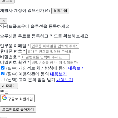
개발사 계정이 없으신가요?
회원가입
WeTransfer
전 세계 크리에이터 협업을 위한 플랫폼
✕
임팩트플로우에 솔루션을 등록하세요.
Convert
더 나은 사이트 경험을 위한 최적화
솔루션을 무료로 등록하고 리드를 확보해보세요.
업무용 이메일
*
TickTick
휴대폰 번호
*
아이디어를 기록하고 삶을 정리하세요
비밀번호
*
비밀번호 확인
*
Smash
(필수) 개인정보 처리방침에 동의
내용보기
대용량 파일 전송을 쉽게
(필수) 이용약관에 동의
내용보기
(선택) 고객 문의 알림 받기
내용보기
현재 어떤 상황이신가요?
도입상황을 선택해 주세요.
또는
신규 유입 검토중
구글로 회원가입
기존 솔루션을 대체하려고 함
로그인으로 돌아가기