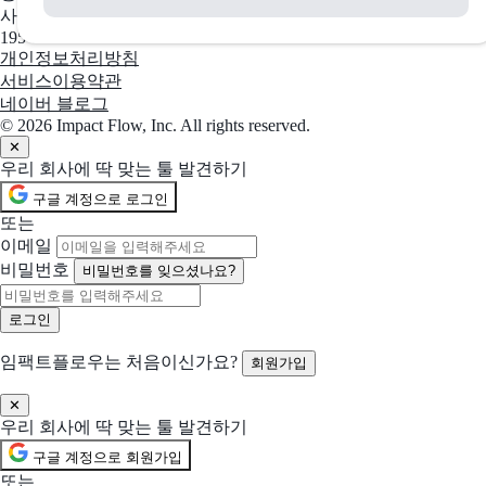
선택됨
스티비
현재 선택
사업자 등록번호
좋은 뉴스레터를 더 많은 사람에게
195-88-03109
개인정보처리방침
서비스이용약관
선택됨
Drip
현재 선택
네이버 블로그
이커머스 중심의 이메일 마케팅 자동화 도구
© 2026 Impact Flow, Inc. All rights reserved.
✕
우리 회사에 딱 맞는 툴 발견하기
선택됨
로보
현재 선택
구글 계정으로 로그인
청중을 사로잡는 초현실적인 AI 음성 생성기
또는
이메일
선택됨
에픽
현재 선택
비밀번호
비밀번호를 잊으셨나요?
가장 쉬운 문자,알림톡, 친구톡 자동화 CRM 솔루션
선택됨
모아폼
현재 선택
임팩트플로우는 처음이신가요?
회원가입
답변 무제한 무료 온라인 설문조사 플랫폼
함께 제안 요청할 솔루션 (선택)
✕
우리 회사에 딱 맞는 툴 발견하기
선택한 업체들과 함께 비교 제안을 받아볼 수 있어요
구글 계정으로 회원가입
핵클
또는
비즈니스 최적화 올인원 솔루션