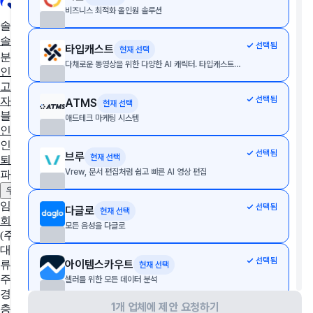
비즈니스 최적화 올인원 솔루션
솔루션 추천
솔루션 추천받기
AX/DX 지원사업
솔루션 상담받기
선택됨
타입캐스트
현재 선택
분야별 솔루션
다채로운 동영상을 위한 다양한 AI 캐릭터. 타입캐스트의 다양한 캐릭터와 가상인간을 활용하여 상황에 맞는 대본을 입력하기만 하면 당신만의 비디오 완성
인사·노무
협업툴·그룹웨어
세무·회계
문서관리
구독관리
영업·
고객관리
AI·자동화
데이터 분석
마케팅
이커머스
웹사이트
디
선택됨
자인툴
개발운영
보안접속
통합 자산 관리
교육관리
ATMS
현재 선택
블로그
애드테크 마케팅 시스템
인사이트
인사노무 계산기
선택됨
브루
현재 선택
퇴직금 계산기
4대보험 계산기
월급 계산기
Vrew, 문서 편집처럼 쉽고 빠른 AI 영상 편집
파트너
제휴 문의하기
광고 문의하기
우리 솔루션 등록하기
임팩트플로우
선택됨
다글로
현재 선택
회사 소개
팀 소개
채용중인 포지션
모든 음성을 다글로
(주)임팩트플로우
대표자
선택됨
아이템스카우트
류효권
현재 선택
주소
셀러를 위한 모든 데이터 분석
경기도 성남시 수정구 창업로 43, 판교글로벌비즈센터 업무동 4
1개 업체에 제안 요청하기
층 2호