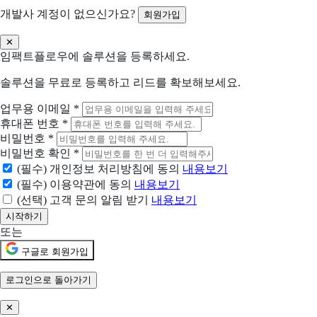
개발사 계정이 없으신가요?
회원가입
Drip
이커머스 중심의 이메일 마케팅 자동화 도구
✕
임팩트플로우에 솔루션을 등록하세요.
로보
청중을 사로잡는 초현실적인 AI 음성 생성기
솔루션을 무료로 등록하고 리드를 확보해보세요.
업무용 이메일
*
에픽
휴대폰 번호
*
가장 쉬운 문자,알림톡, 친구톡 자동화 CRM 솔루션
비밀번호
*
비밀번호 확인
*
모아폼
(필수) 개인정보 처리방침에 동의
내용보기
답변 무제한 무료 온라인 설문조사 플랫폼
(필수) 이용약관에 동의
내용보기
(선택) 고객 문의 알림 받기
내용보기
현재 어떤 상황이신가요?
도입상황을 선택해 주세요.
또는
신규 유입 검토중
구글로 회원가입
기존 솔루션을 대체하려고 함
로그인으로 돌아가기
✕
현재 사용 중인 솔루션 (선택)