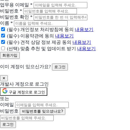
업무용 이메일
*
비밀번호
*
타입캐스트
비밀번호 확인
*
다채로운 동영상을 위한 다양한 AI 캐릭터. 타입캐스트의 다양한 캐릭터와 가
이름
*
(필수) 개인정보 처리방침에 동의
내용보기
ATMS
(필수) 이용약관에 동의
내용보기
애드테크 마케팅 시스템
(필수) 견적 상담 정보 제공 동의
내용보기
(선택) 맞춤 추천 및 업데이트 받기
내용보기
브루
Vrew, 문서 편집처럼 쉽고 빠른 AI 영상 편집
이미 계정이 있으신가요?
로그인
다글로
✕
모든 음성을 다글로
개발사 계정으로 로그인
구글 계정으로 로그인
아이템스카우트
또는
셀러를 위한 모든 데이터 분석
이메일
비밀번호
비밀번호를 잊으셨나요?
스티비
좋은 뉴스레터를 더 많은 사람에게