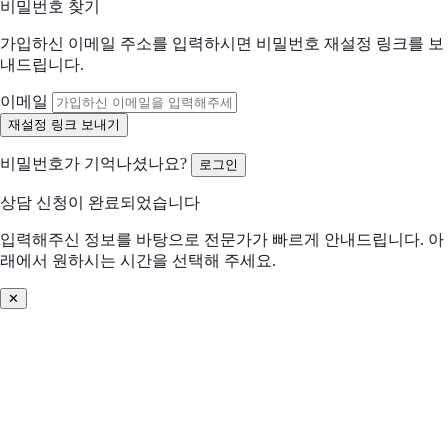
비밀번호 찾기
가입하신 이메일 주소를 입력하시면 비밀번호 재설정 링크를 보
어떤 점이 불편하신가요?
내드립니다.
선택하신 내용을 바탕으로 더 적합한 제안을 드립니다
해당되는 항목을 선택해주세요 (복수 선택 가능)
이메일
수작업 많음
협업 비효율
비밀번호가 기억나셨나요?
로그인
분석/리포트 어려움
비용 부담 큼
상담 신청이 완료되었습니다
비교 후 결정 필요
프로세스 비효율
입력해주신 정보를 바탕으로 전문가가 빠르게 안내드립니다. 아
래에서 원하시는 시간을 선택해 주세요.
데이터 관리 어려움
기존 솔루션 불편
✕
솔루션 찾기 어려움
기타
어떤 문제를 해결하고 싶으신가요? (선택)