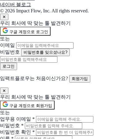
ExpressVPN
현재 선택
네이버 블로그
믿고 쓰는 VPN
© 2026 Impact Flow, Inc. All rights reserved.
✕
우리 회사에 딱 맞는 툴 발견하기
선택됨
Resolve
현재 선택
구글 계정으로 로그인
IT 지원을 직접 제어하세요
또는
이메일
선택됨
Surfshark
현재 선택
비밀번호
비밀번호를 잊으셨나요?
온라인 보안은 VPN 사용으로 시작됩니다
선택됨
1Password
현재 선택
임팩트플로우는 처음이신가요?
회원가입
애플리케이션과 디바이스까지 모든 로그인을 안전하게 보호하세요
함께 제안 요청할 솔루션 (선택)
✕
우리 회사에 딱 맞는 툴 발견하기
선택한 업체들과 함께 비교 제안을 받아볼 수 있어요
구글 계정으로 회원가입
Mega
또는
모두를 위한 온라인 개인정보 보호
업무용 이메일
*
비밀번호
*
AnyDesk
비밀번호 확인
*
현재 있는 곳에서 목표지로 연결해 드립니다
이름
*