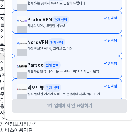
분야별 솔루션
현재 있는 곳에서 목표지로 연결해 드립니다
인사·노무
협업툴·그룹웨어
세무·회계
문서관리
구독관리
영업·
고객관리
AI·자동화
데이터 분석
마케팅
이커머스
웹사이트
디
선택됨
자인툴
개발운영
보안접속
통합 자산 관리
교육관리
ProtonVPN
현재 선택
블로그
하나의 VPN, 무한한 가능성
인사이트
인사노무 계산기
선택됨
NordVPN
현재 선택
퇴직금 계산기
4대보험 계산기
월급 계산기
가장 진보된 VPN, 그리고 그 이상
파트너
제휴 문의하기
광고 문의하기
우리 솔루션 등록하기
임팩트플로우
선택됨
Parsec
현재 선택
회사 소개
팀 소개
채용중인 포지션
재설계된 원격 데스크톱 — 4K·60fps·저지연의 완벽한 접근
(주)임팩트플로우
대표자
선택됨
리모트뷰
류효권
현재 선택
주소
멀리 떨어진 기기에 원격으로 연결하여 재택근무, IT 기기 관리, 무인기기/매장 관리 등 다양하게 활용되는 원격 데스크톱
경기도 성남시 수정구 창업로 43, 판교글로벌비즈센터 업무동 4
1개 업체에 제안 요청하기
층 2호
선택됨
TeamViewer
현재 선택
사업자 등록번호
IT 문제가 자동으로 해결됩니다
195-88-03109
개인정보처리방침
서비스이용약관
선택됨