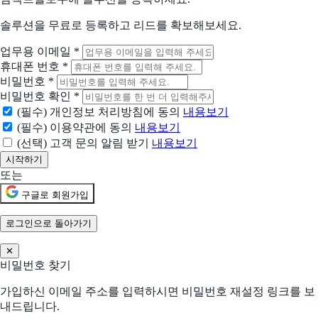
Resolve
IT 지원을 직접 제어하세요
솔루션을 무료로 등록하고 리드를 확보해보세요.
업무용 이메일
*
Surfshark
휴대폰 번호
*
온라인 보안은 VPN 사용으로 시작됩니다
비밀번호
*
비밀번호 확인
*
1Password
(필수) 개인정보 처리방침에 동의
내용보기
애플리케이션과 디바이스까지 모든 로그인을 안전하게 보호하세요
(필수) 이용약관에 동의
내용보기
(선택) 고객 문의 알림 받기
내용보기
현재 어떤 상황이신가요?
도입상황을 선택해 주세요.
또는
신규 유입 검토중
구글로 회원가입
기존 솔루션을 대체하려고 함
로그인으로 돌아가기
✕
현재 사용 중인 솔루션 (선택)
비밀번호 찾기
가입하신 이메일 주소를 입력하시면 비밀번호 재설정 링크를 보
어떤 점이 불편하신가요?
내드립니다.
선택하신 내용을 바탕으로 더 적합한 제안을 드립니다