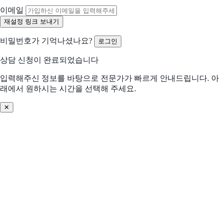
해당되는 항목을 선택해주세요 (복수 선택 가능)
이메일
수작업 많음
협업 비효율
비밀번호가 기억나셨나요?
로그인
분석/리포트 어려움
비용 부담 큼
상담 신청이 완료되었습니다
비교 후 결정 필요
프로세스 비효율
입력해주신 정보를 바탕으로 전문가가 빠르게 안내드립니다. 아
래에서 원하시는 시간을 선택해 주세요.
데이터 관리 어려움
기존 솔루션 불편
✕
솔루션 찾기 어려움
기타
어떤 문제를 해결하고 싶으신가요? (선택)
우리 회사의 도입 환경