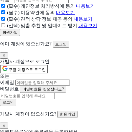
(필수) 개인정보 처리방침에 동의
내용보기
ProtonVPN
(필수) 이용약관에 동의
내용보기
하나의 VPN, 무한한 가능성
(필수) 견적 상담 정보 제공 동의
내용보기
(선택) 맞춤 추천 및 업데이트 받기
내용보기
NordVPN
가장 진보된 VPN, 그리고 그 이상
이미 계정이 있으신가요?
로그인
Parsec
✕
재설계된 원격 데스크톱 — 4K·60fps·저지연의 완벽한 접근
개발사 계정으로 로그인
구글 계정으로 로그인
리모트뷰
또는
멀리 떨어진 기기에 원격으로 연결하여 재택근무, IT 기기 관리, 무인기기/매장
이메일
비밀번호
비밀번호를 잊으셨나요?
TeamViewer
IT 문제가 자동으로 해결됩니다
개발사 계정이 없으신가요?
회원가입
ExpressVPN
믿고 쓰는 VPN
✕
임팩트플로우에 솔루션을 등록하세요.