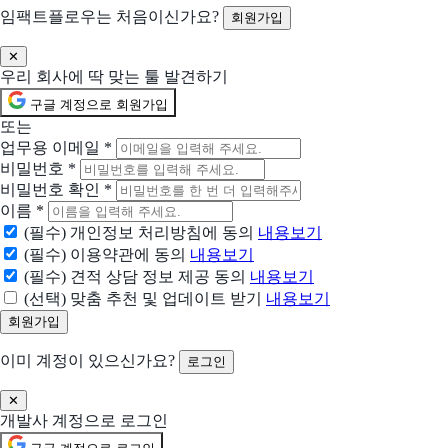
임팩트플로우는 처음이신가요?
회원가입
B2B 라이브커머스 솔루션
함께 제안 요청할 솔루션 (선택)
✕
우리 회사에 딱 맞는 툴 발견하기
선택한 업체들과 함께 비교 제안을 받아볼 수 있어요
구글 계정으로 회원가입
모아폼
또는
답변 무제한 무료 온라인 설문조사 플랫폼
업무용 이메일
*
비밀번호
*
타입캐스트
비밀번호 확인
*
다채로운 동영상을 위한 다양한 AI 캐릭터. 타입캐스트의 다양한 캐릭터와 가
이름
*
(필수) 개인정보 처리방침에 동의
내용보기
ATMS
(필수) 이용약관에 동의
내용보기
애드테크 마케팅 시스템
(필수) 견적 상담 정보 제공 동의
내용보기
(선택) 맞춤 추천 및 업데이트 받기
내용보기
브루
Vrew, 문서 편집처럼 쉽고 빠른 AI 영상 편집
이미 계정이 있으신가요?
로그인
다글로
✕
모든 음성을 다글로
개발사 계정으로 로그인