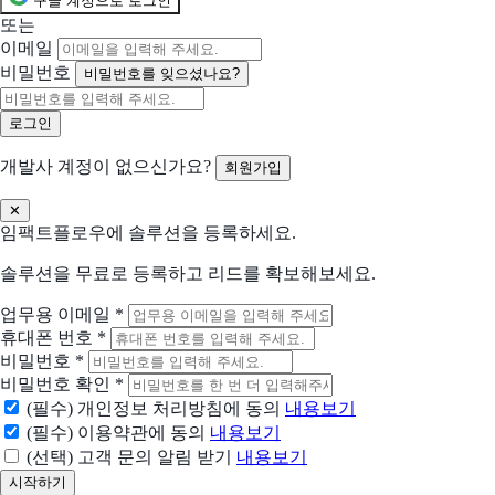
구글 계정으로 로그인
아이템스카우트
또는
셀러를 위한 모든 데이터 분석
이메일
비밀번호
비밀번호를 잊으셨나요?
스티비
좋은 뉴스레터를 더 많은 사람에게
개발사 계정이 없으신가요?
회원가입
Drip
이커머스 중심의 이메일 마케팅 자동화 도구
✕
임팩트플로우에 솔루션을 등록하세요.
로보
청중을 사로잡는 초현실적인 AI 음성 생성기
솔루션을 무료로 등록하고 리드를 확보해보세요.
업무용 이메일
*
에픽
휴대폰 번호
*
가장 쉬운 문자,알림톡, 친구톡 자동화 CRM 솔루션
비밀번호
*
비밀번호 확인
*
그립
(필수) 개인정보 처리방침에 동의
내용보기
B2B 라이브커머스 솔루션
(필수) 이용약관에 동의
내용보기
(선택) 고객 문의 알림 받기
내용보기
현재 어떤 상황이신가요?
도입상황을 선택해 주세요.