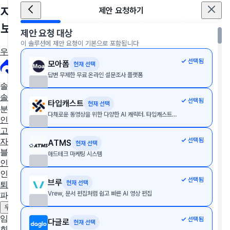
지금, 우리 회사에 딱 맞는 솔루션을 만나
제안 요청하기
보세요
제안 요청 대상
이 솔루션에 제안 요청이 기본으로 포함됩니다
우리 회사에 딱 맞는 툴 추천받기
선택됨
모아폼
현재 선택
답변 무제한 무료 온라인 설문조사 플랫폼
솔루션 추천
솔루션 추천받기
AX/DX 지원사업
솔루션 상담받기
선택됨
타입캐스트
현재 선택
분야별 솔루션
다채로운 동영상을 위한 다양한 AI 캐릭터. 타입캐스트의 다양한 캐릭터와 가상인간을 활용하여 상황에 맞는 대본을 입력하기만 하면 당신만의 비디오 완성
인사·노무
협업툴·그룹웨어
세무·회계
문서관리
구독관리
영업·
고객관리
AI·자동화
데이터 분석
마케팅
이커머스
웹사이트
디
선택됨
자인툴
개발운영
보안접속
통합 자산 관리
교육관리
ATMS
현재 선택
블로그
애드테크 마케팅 시스템
인사이트
인사노무 계산기
선택됨
브루
현재 선택
퇴직금 계산기
4대보험 계산기
월급 계산기
Vrew, 문서 편집처럼 쉽고 빠른 AI 영상 편집
파트너
제휴 문의하기
광고 문의하기
우리 솔루션 등록하기
임팩트플로우
선택됨
다글로
현재 선택
회사 소개
팀 소개
채용중인 포지션