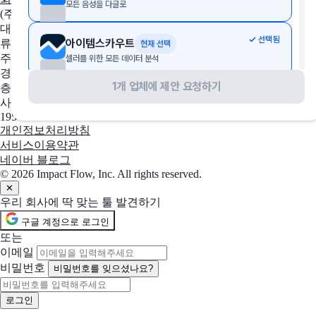
모든 음성을 다글로
(주)임팩트플로우
대표자
선택됨
아이템스카우트
류효권
현재 선택
주소
셀러를 위한 모든 데이터 분석
경기도 성남시 수정구 창업로 43, 판교글로벌비즈센터 업무동 4
1개 업체에 제안 요청하기
층 2호
선택됨
스티비
현재 선택
사업자 등록번호
좋은 뉴스레터를 더 많은 사람에게
195-88-03109
개인정보처리방침
서비스이용약관
선택됨
Drip
현재 선택
네이버 블로그
이커머스 중심의 이메일 마케팅 자동화 도구
© 2026 Impact Flow, Inc. All rights reserved.
✕
우리 회사에 딱 맞는 툴 발견하기
선택됨
로보
현재 선택
구글 계정으로 로그인
청중을 사로잡는 초현실적인 AI 음성 생성기
또는
이메일
선택됨
에픽
현재 선택
비밀번호
비밀번호를 잊으셨나요?
가장 쉬운 문자,알림톡, 친구톡 자동화 CRM 솔루션
선택됨
그립
현재 선택