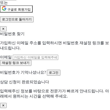
또는
신규 유입 검토중
구글로 회원가입
기존 솔루션을 대체하려고 함
로그인으로 돌아가기
✕
현재 사용 중인 솔루션 (선택)
비밀번호 찾기
가입하신 이메일 주소를 입력하시면 비밀번호 재설정 링크를 보
어떤 점이 불편하신가요?
내드립니다.
선택하신 내용을 바탕으로 더 적합한 제안을 드립니다
해당되는 항목을 선택해주세요 (복수 선택 가능)
이메일
수작업 많음
협업 비효율
비밀번호가 기억나셨나요?
로그인
분석/리포트 어려움
비용 부담 큼
상담 신청이 완료되었습니다
비교 후 결정 필요
프로세스 비효율
입력해주신 정보를 바탕으로 전문가가 빠르게 안내드립니다. 아
래에서 원하시는 시간을 선택해 주세요.
데이터 관리 어려움
기존 솔루션 불편
✕