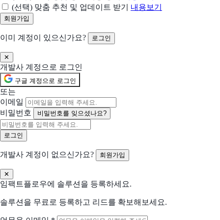
(선택) 맞춤 추천 및 업데이트 받기
내용보기
신상마켓
패션 사업자 사용률 1위, 도소매 사장님을 연결
이미 계정이 있으신가요?
로그인
이지어드민
✕
판매자의 성공을 이지어드민이 함께 합니다.
개발사 계정으로 로그인
구글 계정으로 로그인
올라
또는
초간편 통합 선정산서비스 올라
이메일
비밀번호
비밀번호를 잊으셨나요?
사방넷
No.1 쇼핑몰 통합관리 서비스
개발사 계정이 없으신가요?
회원가입
Fishbowl
QuickBooks·Xero 사용자용 #1 재고 관리 소프트웨어
✕
임팩트플로우에 솔루션을 등록하세요.
페이코
실속있는 포인트, 편리한 결제, 간편한 금융
솔루션을 무료로 등록하고 리드를 확보해보세요.