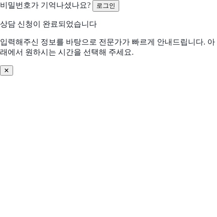
비밀번호가 기억나셨나요?
로그인
분석/리포트 어려움
비용 부담 큼
상담 신청이 완료되었습니다
비교 후 결정 필요
프로세스 비효율
입력해주신 정보를 바탕으로 전문가가 빠르게 안내드립니다. 아
래에서 원하시는 시간을 선택해 주세요.
데이터 관리 어려움
기존 솔루션 불편
✕
솔루션 찾기 어려움
기타
어떤 문제를 해결하고 싶으신가요? (선택)
우리 회사의 도입 환경
더 적합한 제안을 위해 필요한 정보입니다
업종
*