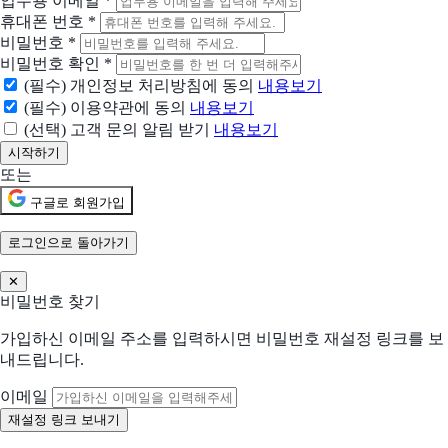
업무용 이메일
*
Shopify
휴대폰 번호
*
월 US$1에 아이디어를 실현하세요
비밀번호
*
비밀번호 확인
*
토글
(필수) 개인정보 처리방침에 동의
내용보기
한 곳에서 마우스 클릭 만으로 상품 주문에서 재고관리까지 가능
(필수) 이용약관에 동의
내용보기
(선택) 고객 문의 알림 받기
내용보기
현재 어떤 상황이신가요?
도입상황을 선택해 주세요.
또는
신규 유입 검토중
구글로 회원가입
기존 솔루션을 대체하려고 함
로그인으로 돌아가기
✕
현재 사용 중인 솔루션 (선택)
비밀번호 찾기
가입하신 이메일 주소를 입력하시면 비밀번호 재설정 링크를 보
어떤 점이 불편하신가요?
내드립니다.
선택하신 내용을 바탕으로 더 적합한 제안을 드립니다
해당되는 항목을 선택해주세요 (복수 선택 가능)
이메일
수작업 많음
협업 비효율