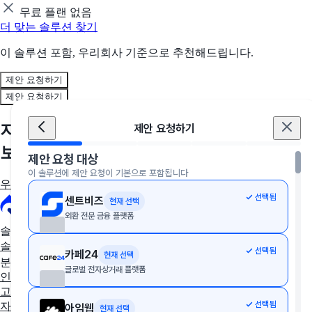
무료 플랜 없음
더 맞는 솔루션 찾기
이 솔루션 포함, 우리회사 기준으로 추천해드립니다.
제안 요청하기
제안 요청하기
지금, 우리 회사에 딱 맞는 솔루션을 만나
제안 요청하기
보세요
제안 요청 대상
이 솔루션에 제안 요청이 기본으로 포함됩니다
우리 회사에 딱 맞는 툴 추천받기
선택됨
센트비즈
현재 선택
외환 전문 금융 플랫폼
솔루션 추천
솔루션 추천받기
AX/DX 지원사업
솔루션 상담받기
선택됨
카페24
현재 선택
분야별 솔루션
글로벌 전자상거래 플랫폼
인사·노무
협업툴·그룹웨어
세무·회계
문서관리
구독관리
영업·
고객관리
AI·자동화
데이터 분석
마케팅
이커머스
웹사이트
디
선택됨
자인툴
개발운영
보안접속
통합 자산 관리
교육관리
아임웹
현재 선택