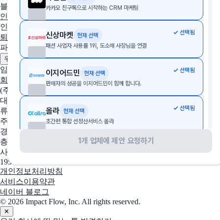
블로그
카카오 친구톡으로 시작하는 CRM 마케팅
인사이트
인사노무 계산기
선택됨
신상마켓
현재 선택
퇴직금 계산기
4대보험 계산기
월급 계산기
패션 사업자 사용률 1위, 도소매 사장님을 연결
파트너
제휴 문의하기
광고 문의하기
우리 솔루션 등록하기
임팩트플로우
선택됨
이지어드민
현재 선택
회사 소개
팀 소개
채용중인 포지션
판매자의 성공을 이지어드민이 함께 합니다.
(주)임팩트플로우
대표자
선택됨
올라
류효권
현재 선택
주소
초간편 통합 선정산서비스 올라
경기도 성남시 수정구 창업로 43, 판교글로벌비즈센터 업무동 4
1개 업체에 제안 요청하기
층 2호
선택됨
사방넷
현재 선택
사업자 등록번호
No.1 쇼핑몰 통합관리 서비스
195-88-03109
개인정보처리방침
서비스이용약관
선택됨
Fishbowl
현재 선택
네이버 블로그
QuickBooks·Xero 사용자용 #1 재고 관리 소프트웨어
© 2026 Impact Flow, Inc. All rights reserved.
✕