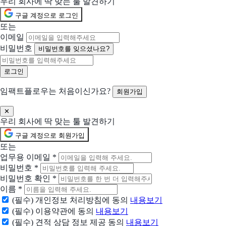
우리 회사에 딱 맞는 툴 발견하기
선택됨
페이코
현재 선택
구글 계정으로 로그인
실속있는 포인트, 편리한 결제, 간편한 금융
또는
이메일
선택됨
Shopify
현재 선택
비밀번호
비밀번호를 잊으셨나요?
월 US$1에 아이디어를 실현하세요
선택됨
토글
현재 선택
임팩트플로우는 처음이신가요?
회원가입
한 곳에서 마우스 클릭 만으로 상품 주문에서 재고관리까지 가능
함께 제안 요청할 솔루션 (선택)
✕
우리 회사에 딱 맞는 툴 발견하기
선택한 업체들과 함께 비교 제안을 받아볼 수 있어요
구글 계정으로 회원가입
센트비즈
또는
외환 전문 금융 플랫폼
업무용 이메일
*
비밀번호
*
카페24
비밀번호 확인
*
글로벌 전자상거래 플랫폼
이름
*
(필수) 개인정보 처리방침에 동의
내용보기
아임웹
(필수) 이용약관에 동의
내용보기
카카오 친구톡으로 시작하는 CRM 마케팅
(필수) 견적 상담 정보 제공 동의
내용보기