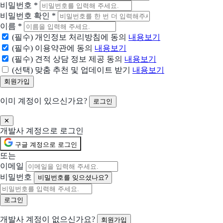
비밀번호
*
Send Anywhere
비밀번호 확인
*
3TB 클라우드 스토리지로 모든 파일 업무를 간단하게
이름
*
(필수) 개인정보 처리방침에 동의
내용보기
Wave
(필수) 이용약관에 동의
내용보기
여러분과 같은 소규모 사업주가 멋진 송장을 만들고, 온라인 결제를 받고, 회계를
(필수) 견적 상담 정보 제공 동의
내용보기
(선택) 맞춤 추천 및 업데이트 받기
내용보기
머니핀
소규모 사업자를 위한 간편 회계솔루션
이미 계정이 있으신가요?
로그인
제이드
✕
중견, 강소기업의 효율적인 인사관리를 위하여 합리적인 가격, 높은 유연성 및 최
개발사 계정으로 로그인
구글 계정으로 로그인
클로브
또는
자금 관리도 실시간으로 간편하게
이메일
비밀번호
비밀번호를 잊으셨나요?
Redis
당신의 앱이 더 빨라집니다
개발사 계정이 없으신가요?
회원가입
WeTransfer