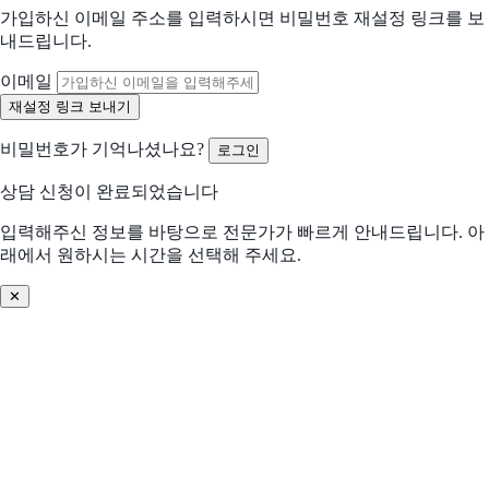
가입하신 이메일 주소를 입력하시면 비밀번호 재설정 링크를 보
어떤 점이 불편하신가요?
내드립니다.
선택하신 내용을 바탕으로 더 적합한 제안을 드립니다
해당되는 항목을 선택해주세요 (복수 선택 가능)
이메일
수작업 많음
협업 비효율
비밀번호가 기억나셨나요?
로그인
분석/리포트 어려움
비용 부담 큼
상담 신청이 완료되었습니다
비교 후 결정 필요
프로세스 비효율
입력해주신 정보를 바탕으로 전문가가 빠르게 안내드립니다. 아
래에서 원하시는 시간을 선택해 주세요.
데이터 관리 어려움
기존 솔루션 불편
✕
솔루션 찾기 어려움
기타
어떤 문제를 해결하고 싶으신가요? (선택)