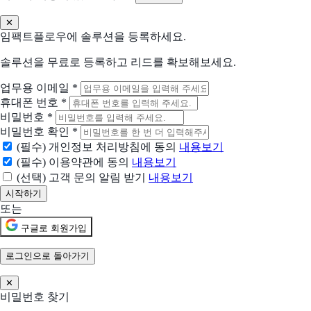
전 세계 크리에이터 협업을 위한 플랫폼
✕
임팩트플로우에 솔루션을 등록하세요.
Convert
더 나은 사이트 경험을 위한 최적화
솔루션을 무료로 등록하고 리드를 확보해보세요.
업무용 이메일
*
TickTick
휴대폰 번호
*
아이디어를 기록하고 삶을 정리하세요
비밀번호
*
비밀번호 확인
*
리캐치
(필수) 개인정보 처리방침에 동의
내용보기
관리를 위한 CRM이 아닌, 성과를 위한 CRM
(필수) 이용약관에 동의
내용보기
(선택) 고객 문의 알림 받기
내용보기
현재 어떤 상황이신가요?
도입상황을 선택해 주세요.
또는
신규 유입 검토중
구글로 회원가입
기존 솔루션을 대체하려고 함
로그인으로 돌아가기
✕
현재 사용 중인 솔루션 (선택)
비밀번호 찾기