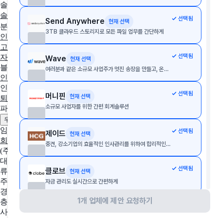
솔루션 추천
솔루션 추천받기
AX/DX 지원사업
솔루션 상담받기
선택됨
Send Anywhere
현재 선택
분야별 솔루션
3TB 클라우드 스토리지로 모든 파일 업무를 간단하게
인사·노무
협업툴·그룹웨어
세무·회계
문서관리
구독관리
영업·
고객관리
AI·자동화
데이터 분석
마케팅
이커머스
웹사이트
디
선택됨
자인툴
개발운영
보안접속
통합 자산 관리
교육관리
Wave
현재 선택
블로그
여러분과 같은 소규모 사업주가 멋진 송장을 만들고, 온라인 결제를 받고, 회계를 간편하게 처리할 수 있으며, 이 모든 작업이 한 곳에서 가능합니다.
인사이트
인사노무 계산기
선택됨
머니핀
현재 선택
퇴직금 계산기
4대보험 계산기
월급 계산기
소규모 사업자를 위한 간편 회계솔루션
파트너
제휴 문의하기
광고 문의하기
우리 솔루션 등록하기
임팩트플로우
선택됨
제이드
현재 선택
회사 소개
팀 소개
채용중인 포지션
중견, 강소기업의 효율적인 인사관리를 위하여 합리적인 가격, 높은 유연성 및 최고의 성능이 탑재된 통합 e-HR 패키지 구축 및 구현 서비스를 제공합니다.
(주)임팩트플로우
대표자
선택됨
클로브
류효권
현재 선택
주소
자금 관리도 실시간으로 간편하게
경기도 성남시 수정구 창업로 43, 판교글로벌비즈센터 업무동 4
1개 업체에 제안 요청하기
층 2호
선택됨
Redis
현재 선택
사업자 등록번호