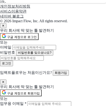
당신의 앱이 더 빨라집니다
195-88-03109
개인정보처리방침
서비스이용약관
선택됨
WeTransfer
현재 선택
네이버 블로그
전 세계 크리에이터 협업을 위한 플랫폼
© 2026 Impact Flow, Inc. All rights reserved.
✕
우리 회사에 딱 맞는 툴 발견하기
선택됨
Convert
현재 선택
구글 계정으로 로그인
더 나은 사이트 경험을 위한 최적화
또는
이메일
선택됨
TickTick
현재 선택
비밀번호
비밀번호를 잊으셨나요?
아이디어를 기록하고 삶을 정리하세요
선택됨
리캐치
현재 선택
임팩트플로우는 처음이신가요?
회원가입
관리를 위한 CRM이 아닌, 성과를 위한 CRM
함께 제안 요청할 솔루션 (선택)
✕
우리 회사에 딱 맞는 툴 발견하기
선택한 업체들과 함께 비교 제안을 받아볼 수 있어요
구글 계정으로 회원가입
Smash
또는
대용량 파일 전송을 쉽게
업무용 이메일
*