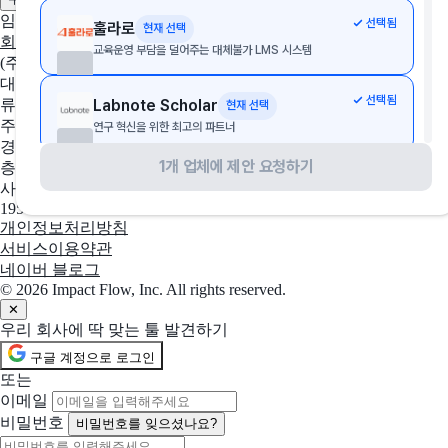
임팩트플로우
선택됨
훌라로
현재 선택
회사 소개
팀 소개
채용중인 포지션
교육운영 부담을 덜어주는 대체불가 LMS 시스템
(주)임팩트플로우
대표자
선택됨
Labnote Scholar
류효권
현재 선택
주소
연구 혁신을 위한 최고의 파트너
경기도 성남시 수정구 창업로 43, 판교글로벌비즈센터 업무동 4
1개 업체에 제안 요청하기
층 2호
선택됨
LUCA Workspace
현재 선택
사업자 등록번호
기업 지식관리 전문 솔루션
195-88-03109
개인정보처리방침
함께 제안 요청할 솔루션 (선택)
서비스이용약관
선택한 업체들과 함께 비교 제안을 받아볼 수 있어요
네이버 블로그
© 2026 Impact Flow, Inc. All rights reserved.
Udemy Business
✕
기업 직원 교육을 위한 온라인 학습 플랫폼
우리 회사에 딱 맞는 툴 발견하기
구글 계정으로 로그인
ZEP 퀴즈
또는
AI로 빠르고 쉽게 재미있는 퀴즈를 만들어 보세요
이메일
비밀번호
비밀번호를 잊으셨나요?
라이브클래스