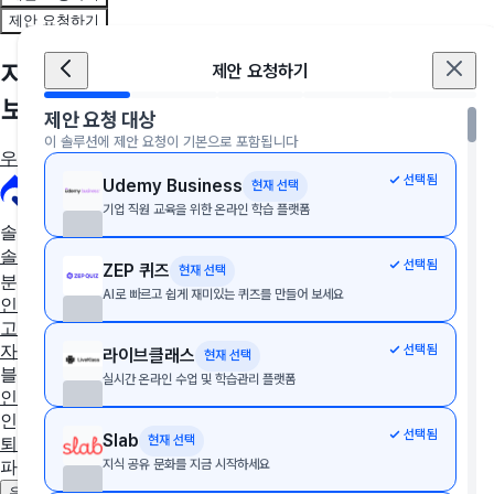
제안 요청하기
지금, 우리 회사에 딱 맞는 솔루션을 만나
제안 요청하기
보세요
제안 요청 대상
이 솔루션에 제안 요청이 기본으로 포함됩니다
우리 회사에 딱 맞는 툴 추천받기
선택됨
Udemy Business
현재 선택
기업 직원 교육을 위한 온라인 학습 플랫폼
솔루션 추천
솔루션 추천받기
AX/DX 지원사업
솔루션 상담받기
선택됨
ZEP 퀴즈
현재 선택
분야별 솔루션
AI로 빠르고 쉽게 재미있는 퀴즈를 만들어 보세요
인사·노무
협업툴·그룹웨어
세무·회계
문서관리
구독관리
영업·
고객관리
AI·자동화
데이터 분석
마케팅
이커머스
웹사이트
디
선택됨
자인툴
개발운영
보안접속
통합 자산 관리
교육관리
라이브클래스
현재 선택
블로그
실시간 온라인 수업 및 학습관리 플랫폼
인사이트
인사노무 계산기
선택됨
Slab
현재 선택
퇴직금 계산기
4대보험 계산기
월급 계산기
지식 공유 문화를 지금 시작하세요
파트너
제휴 문의하기
광고 문의하기
우리 솔루션 등록하기