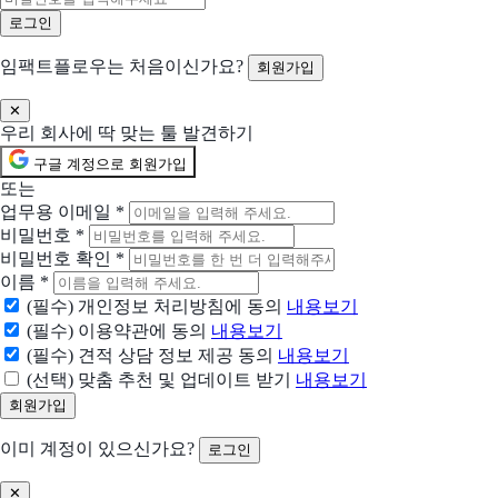
실시간 온라인 수업 및 학습관리 플랫폼
Slab
임팩트플로우는 처음이신가요?
회원가입
지식 공유 문화를 지금 시작하세요
✕
우리 회사에 딱 맞는 툴 발견하기
훌라로
교육운영 부담을 덜어주는 대체불가 LMS 시스템
구글 계정으로 회원가입
또는
업무용 이메일
*
Labnote Scholar
비밀번호
*
연구 혁신을 위한 최고의 파트너
비밀번호 확인
*
이름
*
LUCA Workspace
(필수) 개인정보 처리방침에 동의
내용보기
기업 지식관리 전문 솔루션
(필수) 이용약관에 동의
내용보기
(필수) 견적 상담 정보 제공 동의
내용보기
현재 어떤 상황이신가요?
(선택) 맞춤 추천 및 업데이트 받기
내용보기
도입상황을 선택해 주세요.
신규 유입 검토중
이미 계정이 있으신가요?
로그인
기존 솔루션을 대체하려고 함
✕