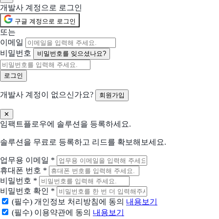
개발사 계정으로 로그인
현재 사용 중인 솔루션 (선택)
구글 계정으로 로그인
또는
이메일
어떤 점이 불편하신가요?
비밀번호
비밀번호를 잊으셨나요?
선택하신 내용을 바탕으로 더 적합한 제안을 드립니다
해당되는 항목을 선택해주세요 (복수 선택 가능)
수작업 많음
협업 비효율
개발사 계정이 없으신가요?
회원가입
분석/리포트 어려움
비용 부담 큼
✕
임팩트플로우에 솔루션을 등록하세요.
비교 후 결정 필요
프로세스 비효율
솔루션을 무료로 등록하고 리드를 확보해보세요.
데이터 관리 어려움
기존 솔루션 불편
업무용 이메일
*
휴대폰 번호
*
비밀번호
*
솔루션 찾기 어려움
기타
비밀번호 확인
*
어떤 문제를 해결하고 싶으신가요? (선택)
(필수) 개인정보 처리방침에 동의
내용보기
(필수) 이용약관에 동의
내용보기