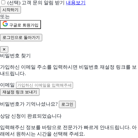
(선택) 고객 문의 알림 받기
내용보기
또는
구글로 회원가입
우리 회사의 도입 환경
로그인으로 돌아가기
더 적합한 제안을 위해 필요한 정보입니다
업종
*
✕
비밀번호 찾기
회사규모
*
가입하신 이메일 주소를 입력하시면 비밀번호 재설정 링크를 보
내드립니다.
10명 이하
10~50명
이메일
50~200명
200명이상
예상 도입 시기
*
비밀번호가 기억나셨나요?
로그인
즉시
1~3개월
상담 신청이 완료되었습니다
3~6개월
1년
입력해주신 정보를 바탕으로 전문가가 빠르게 안내드립니다. 아
래에서 원하시는 시간을 선택해 주세요.