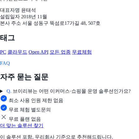
대표자명
윤태석
설립일자
2018년 11월
본사 주소
서울 성동구 뚝섬로17가길 48, 507호
태그
PC
클라우드
Open API
모든 업종
무료체험
FAQ
자주 묻는 질문
Q.
브이리뷰는 어떤 이커머스·쇼핑몰 운영 솔루션인가요?
최소 사용 인원 제한 없음
무료 체험 별도문의
무료 플랜 없음
더 맞는 솔루션 찾기
이 솔루션 포함, 우리회사 기준으로 추천해드립니다.