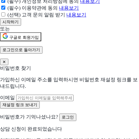
(필수) 개인정보 처리방침에 동의
내용보기
한 곳에서 마우스 클릭 만으로 상품 주문에서 재고관리까지 가능
(필수) 이용약관에 동의
내용보기
(선택) 고객 문의 알림 받기
내용보기
현재 어떤 상황이신가요?
도입상황을 선택해 주세요.
또는
신규 유입 검토중
구글로 회원가입
기존 솔루션을 대체하려고 함
로그인으로 돌아가기
✕
현재 사용 중인 솔루션 (선택)
비밀번호 찾기
가입하신 이메일 주소를 입력하시면 비밀번호 재설정 링크를 보
어떤 점이 불편하신가요?
내드립니다.
선택하신 내용을 바탕으로 더 적합한 제안을 드립니다
해당되는 항목을 선택해주세요 (복수 선택 가능)
이메일
수작업 많음
협업 비효율
비밀번호가 기억나셨나요?
로그인
분석/리포트 어려움
비용 부담 큼
상담 신청이 완료되었습니다
비교 후 결정 필요
프로세스 비효율