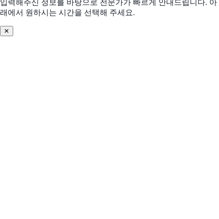
입력해주신 정보를 바탕으로 전문가가 빠르게 안내드립니다. 아
래에서 원하시는 시간을 선택해 주세요.
데이터 관리 어려움
기존 솔루션 불편
✕
솔루션 찾기 어려움
기타
어떤 문제를 해결하고 싶으신가요? (선택)
우리 회사의 도입 환경
더 적합한 제안을 위해 필요한 정보입니다
업종
*
회사규모
*
10명 이하
10~50명