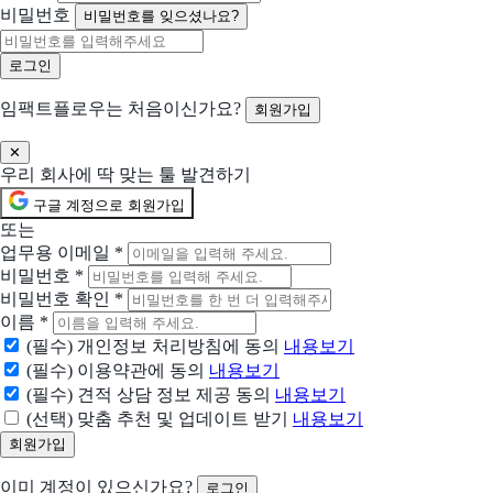
Shopify
현재 선택
비밀번호
비밀번호를 잊으셨나요?
월 US$1에 아이디어를 실현하세요
선택됨
토글
현재 선택
임팩트플로우는 처음이신가요?
회원가입
한 곳에서 마우스 클릭 만으로 상품 주문에서 재고관리까지 가능
함께 제안 요청할 솔루션 (선택)
✕
우리 회사에 딱 맞는 툴 발견하기
선택한 업체들과 함께 비교 제안을 받아볼 수 있어요
구글 계정으로 회원가입
브이리뷰
또는
AI 리뷰 마케팅 솔루션
업무용 이메일
*
비밀번호
*
카페24
비밀번호 확인
*
글로벌 전자상거래 플랫폼
이름
*
(필수) 개인정보 처리방침에 동의
내용보기
아임웹
(필수) 이용약관에 동의
내용보기
카카오 친구톡으로 시작하는 CRM 마케팅
(필수) 견적 상담 정보 제공 동의
내용보기
(선택) 맞춤 추천 및 업데이트 받기
내용보기
신상마켓
패션 사업자 사용률 1위, 도소매 사장님을 연결
이미 계정이 있으신가요?
로그인