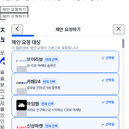
제안 요청하기
제안 요청하기
지금, 우리 회사에 딱 맞는 솔루션을 만나
제안 요청하기
보세요
제안 요청 대상
이 솔루션에 제안 요청이 기본으로 포함됩니다
우리 회사에 딱 맞는 툴 추천받기
선택됨
브이리뷰
현재 선택
AI 리뷰 마케팅 솔루션
솔루션 추천
솔루션 추천받기
AX/DX 지원사업
솔루션 상담받기
선택됨
카페24
현재 선택
분야별 솔루션
글로벌 전자상거래 플랫폼
인사·노무
협업툴·그룹웨어
세무·회계
문서관리
구독관리
영업·
고객관리
AI·자동화
데이터 분석
마케팅
이커머스
웹사이트
디
선택됨
자인툴
개발운영
보안접속
통합 자산 관리
교육관리
아임웹
현재 선택
블로그
카카오 친구톡으로 시작하는 CRM 마케팅
인사이트
인사노무 계산기
선택됨
신상마켓
현재 선택
퇴직금 계산기
4대보험 계산기
월급 계산기