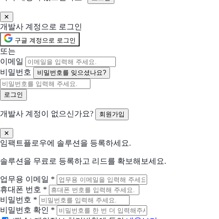
이지어드민
✕
판매자의 성공을 이지어드민이 함께 합니다.
개발사 계정으로 로그인
구글 계정으로 로그인
올라
또는
초간편 통합 선정산서비스 올라
이메일
비밀번호
비밀번호를 잊으셨나요?
사방넷
No.1 쇼핑몰 통합관리 서비스
개발사 계정이 없으신가요?
회원가입
Fishbowl
QuickBooks·Xero 사용자용 #1 재고 관리 소프트웨어
✕
임팩트플로우에 솔루션을 등록하세요.
페이코
실속있는 포인트, 편리한 결제, 간편한 금융
솔루션을 무료로 등록하고 리드를 확보해보세요.
업무용 이메일
*
Shopify
휴대폰 번호
*
월 US$1에 아이디어를 실현하세요
비밀번호
*
비밀번호 확인
*
토글