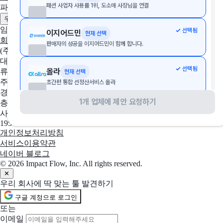
패션 사업자 사용률 1위, 도소매 사장님을 연결
파트너
제휴 문의하기
광고 문의하기
우리 솔루션 등록하기
임팩트플로우
선택됨
이지어드민
현재 선택
회사 소개
팀 소개
채용중인 포지션
판매자의 성공을 이지어드민이 함께 합니다.
(주)임팩트플로우
대표자
선택됨
올라
류효권
현재 선택
주소
초간편 통합 선정산서비스 올라
경기도 성남시 수정구 창업로 43, 판교글로벌비즈센터 업무동 4
1개 업체에 제안 요청하기
층 2호
선택됨
사방넷
현재 선택
사업자 등록번호
No.1 쇼핑몰 통합관리 서비스
195-88-03109
개인정보처리방침
서비스이용약관
선택됨
Fishbowl
현재 선택
네이버 블로그
QuickBooks·Xero 사용자용 #1 재고 관리 소프트웨어
© 2026 Impact Flow, Inc. All rights reserved.
✕
우리 회사에 딱 맞는 툴 발견하기
선택됨
페이코
현재 선택
구글 계정으로 로그인
실속있는 포인트, 편리한 결제, 간편한 금융
또는
이메일
선택됨