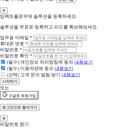
프레이머
AI로 빠르게 만드는 디자인 중심 노코드 웹 빌더
✕
임팩트플로우에 솔루션을 등록하세요.
Snagit
Mac·Windows용 최고의 캡처 도구
솔루션을 무료로 등록하고 리드를 확보해보세요.
업무용 이메일
*
캠타시아
휴대폰 번호
*
전문 화면 녹화와 직관적 영상 편집이 가능한 소프트웨어
비밀번호
*
비밀번호 확인
*
위샵
(필수) 개인정보 처리방침에 동의
내용보기
AI E-Commerce Creative Studio로 10배 빠른 모델·상품 사진 제작
(필수) 이용약관에 동의
내용보기
(선택) 고객 문의 알림 받기
내용보기
현재 어떤 상황이신가요?
도입상황을 선택해 주세요.
또는
신규 유입 검토중
구글로 회원가입
기존 솔루션을 대체하려고 함
로그인으로 돌아가기
✕
현재 사용 중인 솔루션 (선택)
비밀번호 찾기