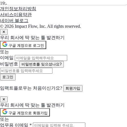
디자이너가 디자이너를 위해 만든 툴킷
195-88-03109
개인정보처리방침
서비스이용약관
선택됨
프레이머
현재 선택
네이버 블로그
AI로 빠르게 만드는 디자인 중심 노코드 웹 빌더
© 2026 Impact Flow, Inc. All rights reserved.
✕
우리 회사에 딱 맞는 툴 발견하기
선택됨
Snagit
현재 선택
구글 계정으로 로그인
Mac·Windows용 최고의 캡처 도구
또는
이메일
선택됨
캠타시아
현재 선택
비밀번호
비밀번호를 잊으셨나요?
전문 화면 녹화와 직관적 영상 편집이 가능한 소프트웨어
선택됨
위샵
현재 선택
임팩트플로우는 처음이신가요?
회원가입
AI E-Commerce Creative Studio로 10배 빠른 모델·상품 사진 제작
함께 제안 요청할 솔루션 (선택)
✕
우리 회사에 딱 맞는 툴 발견하기
선택한 업체들과 함께 비교 제안을 받아볼 수 있어요
구글 계정으로 회원가입
Zeplin
또는
디자이너와 개발자 협업을 위한 디자인 핸드오프 자동화 도구
업무용 이메일
*