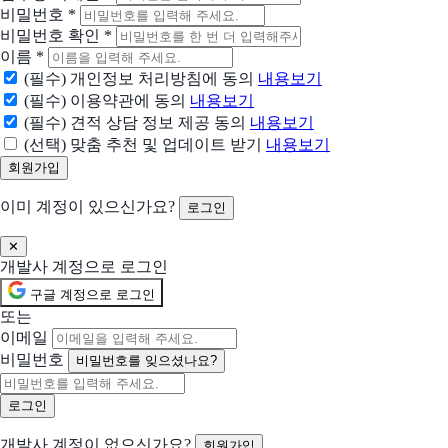
비밀번호
*
Canva
비밀번호 확인
*
전문 지식 없이도 전문가 수준 시각 콘텐츠를 만드는 온라인 그래픽 디자인 플랫
이름
*
(필수) 개인정보 처리방침에 동의
내용보기
피그마
(필수) 이용약관에 동의
내용보기
디자이너와 개발자가 협업하여 뛰어난 제품을 만들도록 지원합니다
(필수) 견적 상담 정보 제공 동의
내용보기
(선택) 맞춤 추천 및 업데이트 받기
내용보기
포토샵
전문적인 이미지 편집, 합성, 디자인, AI 기능을 갖춘 디지털 편집 툴
이미 계정이 있으신가요?
로그인
Adobe Express
✕
콘텐츠를 쉽게 제작하는 올인원 앱
개발사 계정으로 로그인
구글 계정으로 로그인
Abstract
또는
디자인 버전 관리 및 협업 플랫폼 (Sketch·Figma 파일 관리, 협업, 기록 추적)
이메일
비밀번호
비밀번호를 잊으셨나요?
Sketch
디자이너가 디자이너를 위해 만든 툴킷
개발사 계정이 없으신가요?
회원가입