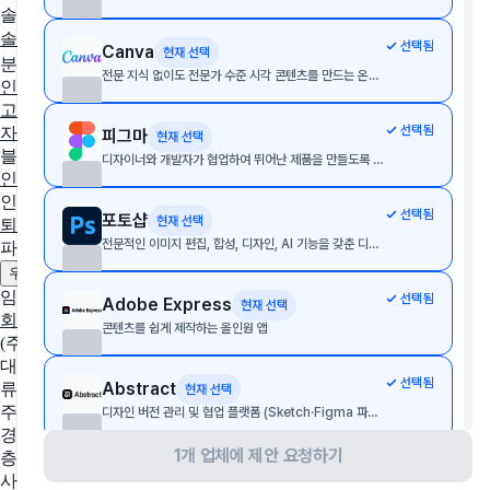
솔루션 추천
솔루션 추천받기
AX/DX 지원사업
솔루션 상담받기
선택됨
Canva
현재 선택
분야별 솔루션
전문 지식 없이도 전문가 수준 시각 콘텐츠를 만드는 온라인 그래픽 디자인 플랫폼
인사·노무
협업툴·그룹웨어
세무·회계
문서관리
구독관리
영업·
고객관리
AI·자동화
데이터 분석
마케팅
이커머스
웹사이트
디
선택됨
자인툴
개발운영
보안접속
통합 자산 관리
교육관리
피그마
현재 선택
블로그
디자이너와 개발자가 협업하여 뛰어난 제품을 만들도록 지원합니다
인사이트
인사노무 계산기
선택됨
포토샵
현재 선택
퇴직금 계산기
4대보험 계산기
월급 계산기
전문적인 이미지 편집, 합성, 디자인, AI 기능을 갖춘 디지털 편집 툴
파트너
제휴 문의하기
광고 문의하기
우리 솔루션 등록하기
임팩트플로우
선택됨
Adobe Express
현재 선택
회사 소개
팀 소개
채용중인 포지션
콘텐츠를 쉽게 제작하는 올인원 앱
(주)임팩트플로우
대표자
선택됨
Abstract
류효권
현재 선택
주소
디자인 버전 관리 및 협업 플랫폼 (Sketch·Figma 파일 관리, 협업, 기록 추적)
경기도 성남시 수정구 창업로 43, 판교글로벌비즈센터 업무동 4
1개 업체에 제안 요청하기
층 2호
선택됨
Sketch
현재 선택
사업자 등록번호