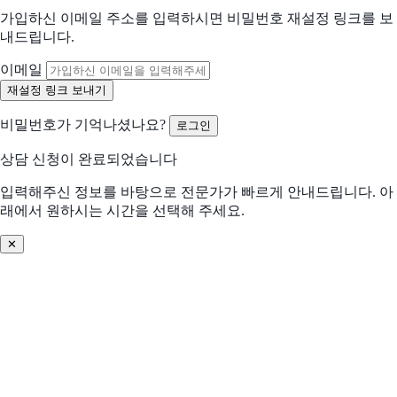
가입하신 이메일 주소를 입력하시면 비밀번호 재설정 링크를 보
어떤 점이 불편하신가요?
내드립니다.
선택하신 내용을 바탕으로 더 적합한 제안을 드립니다
해당되는 항목을 선택해주세요 (복수 선택 가능)
이메일
수작업 많음
협업 비효율
비밀번호가 기억나셨나요?
로그인
분석/리포트 어려움
비용 부담 큼
상담 신청이 완료되었습니다
비교 후 결정 필요
프로세스 비효율
입력해주신 정보를 바탕으로 전문가가 빠르게 안내드립니다. 아
래에서 원하시는 시간을 선택해 주세요.
데이터 관리 어려움
기존 솔루션 불편
✕
솔루션 찾기 어려움
기타
어떤 문제를 해결하고 싶으신가요? (선택)