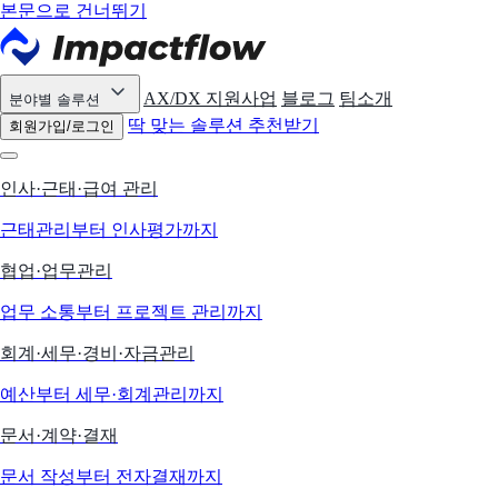
본문으로 건너뛰기
AX/DX 지원사업
블로그
팀소개
분야별 솔루션
딱 맞는 솔루션 추천받기
회원가입/로그인
인사·근태·급여 관리
근태관리부터 인사평가까지
협업·업무관리
업무 소통부터 프로젝트 관리까지
회계·세무·경비·자금관리
예산부터 세무·회계관리까지
문서·계약·결재
문서 작성부터 전자결재까지