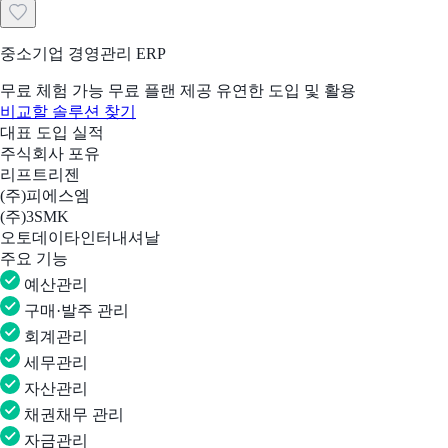
중소기업 경영관리 ERP
무료 체험 가능
무료 플랜 제공
유연한 도입 및 활용
비교할 솔루션 찾기
대표 도입 실적
주식회사 포유
리프트리젠
(주)피에스엠
(주)3SMK
오토데이타인터내셔날
주요 기능
예산관리
구매·발주 관리
회계관리
세무관리
자산관리
채권채무 관리
자금관리