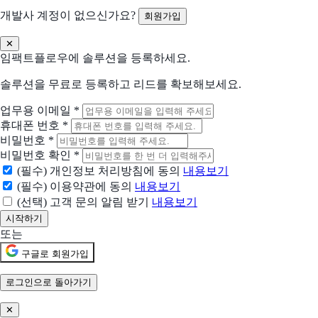
개발사 계정이 없으신가요?
회원가입
WeTransfer
전 세계 크리에이터 협업을 위한 플랫폼
✕
임팩트플로우에 솔루션을 등록하세요.
Convert
더 나은 사이트 경험을 위한 최적화
솔루션을 무료로 등록하고 리드를 확보해보세요.
업무용 이메일
*
TickTick
휴대폰 번호
*
아이디어를 기록하고 삶을 정리하세요
비밀번호
*
비밀번호 확인
*
Smash
(필수) 개인정보 처리방침에 동의
내용보기
대용량 파일 전송을 쉽게
(필수) 이용약관에 동의
내용보기
(선택) 고객 문의 알림 받기
내용보기
현재 어떤 상황이신가요?
도입상황을 선택해 주세요.
또는
신규 유입 검토중
구글로 회원가입
기존 솔루션을 대체하려고 함
로그인으로 돌아가기
✕
현재 사용 중인 솔루션 (선택)