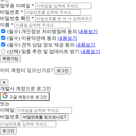
정확하고 손쉬운 근태관리
업무용 이메일
*
비밀번호
*
Send Anywhere
비밀번호 확인
*
3TB 클라우드 스토리지로 모든 파일 업무를 간단하게
이름
*
(필수) 개인정보 처리방침에 동의
내용보기
Wave
(필수) 이용약관에 동의
내용보기
여러분과 같은 소규모 사업주가 멋진 송장을 만들고, 온라인 결제를 받고, 회계를
(필수) 견적 상담 정보 제공 동의
내용보기
(선택) 맞춤 추천 및 업데이트 받기
내용보기
머니핀
소규모 사업자를 위한 간편 회계솔루션
이미 계정이 있으신가요?
로그인
제이드
✕
중견, 강소기업의 효율적인 인사관리를 위하여 합리적인 가격, 높은 유연성 및 최
개발사 계정으로 로그인
구글 계정으로 로그인
클로브
또는
자금 관리도 실시간으로 간편하게
이메일
비밀번호
비밀번호를 잊으셨나요?
Redis
당신의 앱이 더 빨라집니다