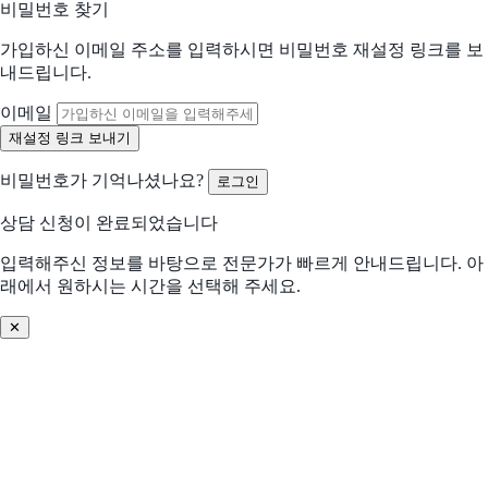
비밀번호 찾기
가입하신 이메일 주소를 입력하시면 비밀번호 재설정 링크를 보
어떤 점이 불편하신가요?
내드립니다.
선택하신 내용을 바탕으로 더 적합한 제안을 드립니다
해당되는 항목을 선택해주세요 (복수 선택 가능)
이메일
수작업 많음
협업 비효율
비밀번호가 기억나셨나요?
로그인
분석/리포트 어려움
비용 부담 큼
상담 신청이 완료되었습니다
비교 후 결정 필요
프로세스 비효율
입력해주신 정보를 바탕으로 전문가가 빠르게 안내드립니다. 아
래에서 원하시는 시간을 선택해 주세요.
데이터 관리 어려움
기존 솔루션 불편
✕
솔루션 찾기 어려움
기타
어떤 문제를 해결하고 싶으신가요? (선택)