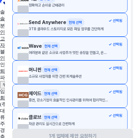
정확하고 손쉬운 근태관리
솔루션 추천
솔루션 추천받기
AX/DX 지원사업
솔루션 상담받기
선택됨
Send Anywhere
현재 선택
분야별 솔루션
3TB 클라우드 스토리지로 모든 파일 업무를 간단하게
인사·노무
협업툴·그룹웨어
세무·회계
문서관리
구독관리
영업·
고객관리
AI·자동화
데이터 분석
마케팅
이커머스
웹사이트
디
선택됨
자인툴
개발운영
보안접속
통합 자산 관리
교육관리
Wave
현재 선택
블로그
여러분과 같은 소규모 사업주가 멋진 송장을 만들고, 온라인 결제를 받고, 회계를 간편하게 처리할 수 있으며, 이 모든 작업이 한 곳에서 가능합니다.
인사이트
인사노무 계산기
선택됨
머니핀
현재 선택
퇴직금 계산기
4대보험 계산기
월급 계산기
소규모 사업자를 위한 간편 회계솔루션
파트너
제휴 문의하기
광고 문의하기
우리 솔루션 등록하기
임팩트플로우
선택됨
제이드
현재 선택
회사 소개
팀 소개
채용중인 포지션
중견, 강소기업의 효율적인 인사관리를 위하여 합리적인 가격, 높은 유연성 및 최고의 성능이 탑재된 통합 e-HR 패키지 구축 및 구현 서비스를 제공합니다.
(주)임팩트플로우
대표자
선택됨
클로브
류효권
현재 선택
주소
자금 관리도 실시간으로 간편하게
경기도 성남시 수정구 창업로 43, 판교글로벌비즈센터 업무동 4
1개 업체에 제안 요청하기
층 2호