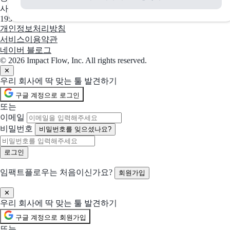
선택됨
Redis
현재 선택
사업자 등록번호
당신의 앱이 더 빨라집니다
195-88-03109
개인정보처리방침
서비스이용약관
선택됨
WeTransfer
현재 선택
네이버 블로그
전 세계 크리에이터 협업을 위한 플랫폼
© 2026 Impact Flow, Inc. All rights reserved.
✕
우리 회사에 딱 맞는 툴 발견하기
선택됨
Convert
현재 선택
구글 계정으로 로그인
더 나은 사이트 경험을 위한 최적화
또는
이메일
선택됨
TickTick
현재 선택
비밀번호
비밀번호를 잊으셨나요?
아이디어를 기록하고 삶을 정리하세요
선택됨
Smash
현재 선택
임팩트플로우는 처음이신가요?
회원가입
대용량 파일 전송을 쉽게
함께 제안 요청할 솔루션 (선택)
✕
우리 회사에 딱 맞는 툴 발견하기
선택한 업체들과 함께 비교 제안을 받아볼 수 있어요
구글 계정으로 회원가입
지블
또는