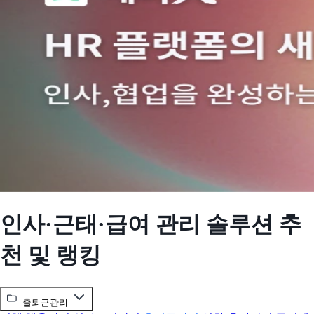
인사·근태·급여 관리 솔루션 추
천 및 랭킹
출퇴근관리