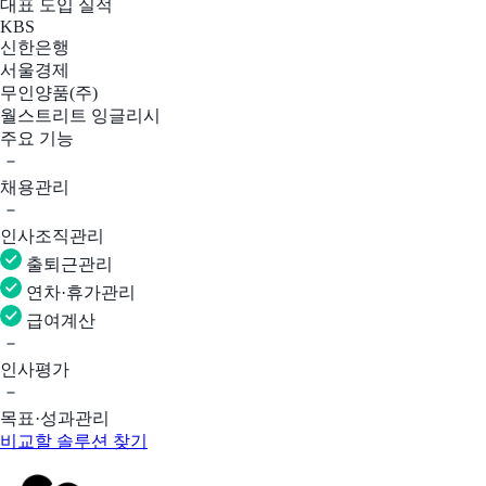
대표 도입 실적
KBS
신한은행
서울경제
무인양품(주)
월스트리트 잉글리시
주요 기능
채용관리
인사조직관리
출퇴근관리
연차·휴가관리
급여계산
인사평가
목표·성과관리
비교할 솔루션 찾기