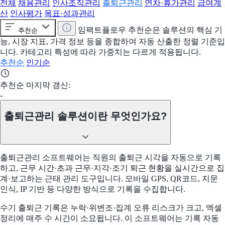
전체
채용관리
인사조직관리
출퇴근관리
연차·휴가관리
급여계
산
인사평가
목표·성과관리
임팩트플로우 추천순은 솔루션의 핵심 기
추천순
능, 시장 지표, 가격 정보 등을 종합하여 자동 산출한 정렬 기준입
니다. 카테고리 특성에 따라 가중치는 다르게 적용됩니다.
추천순
인기순
추천순 마지막 갱신:
-
출퇴근관리 솔루션이란 무엇인가요?
출퇴근관리 소프트웨어는 직원의 출퇴근 시각을 자동으로 기록
하고, 근무 시간·초과 근무·지각·조기 퇴근 현황을 실시간으로 집
계·보고하는 근태 관리 도구입니다. 모바일 GPS, QR코드, 지문
인식, IP 기반 등 다양한 방식으로 기록을 수집합니다.
수기 출퇴근 기록은 누락·위변조·집계 오류 리스크가 크고, 엑셀
정리에 매주 수 시간이 소요됩니다. 이 소프트웨어는 기록 자동