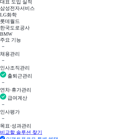
대표 도입 실적
삼성전자서비스
LG화학
롯데월드
한국도로공사
BMW
주요 기능
채용관리
인사조직관리
출퇴근관리
연차·휴가관리
급여계산
인사평가
목표·성과관리
비교할 솔루션 찾기