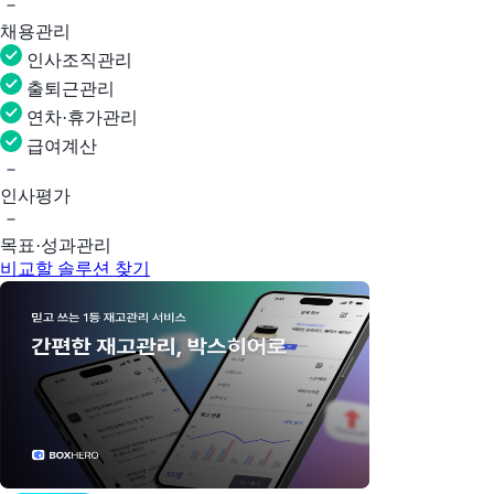
채용관리
인사조직관리
출퇴근관리
연차·휴가관리
급여계산
인사평가
목표·성과관리
비교할 솔루션 찾기