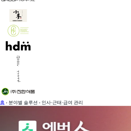
홈
›
분야별 솔루션
›
인사·근태·급여 관리