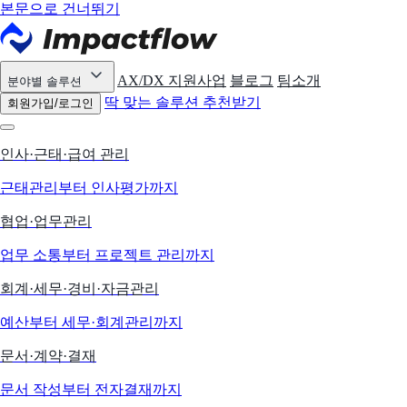
본문으로 건너뛰기
AX/DX 지원사업
블로그
팀소개
분야별 솔루션
딱 맞는 솔루션 추천받기
회원가입/로그인
인사·근태·급여 관리
근태관리부터 인사평가까지
협업·업무관리
업무 소통부터 프로젝트 관리까지
회계·세무·경비·자금관리
예산부터 세무·회계관리까지
문서·계약·결재
문서 작성부터 전자결재까지