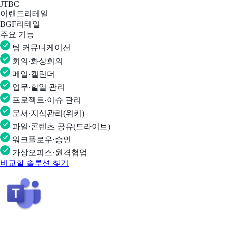
JTBC
이랜드리테일
BGF리테일
주요 기능
팀 커뮤니케이션
회의·화상회의
메일·캘린더
업무·할일 관리
프로젝트·이슈 관리
문서·지식관리(위키)
파일·콘텐츠 공유(드라이브)
워크플로우·승인
가상오피스·원격협업
비교할 솔루션 찾기