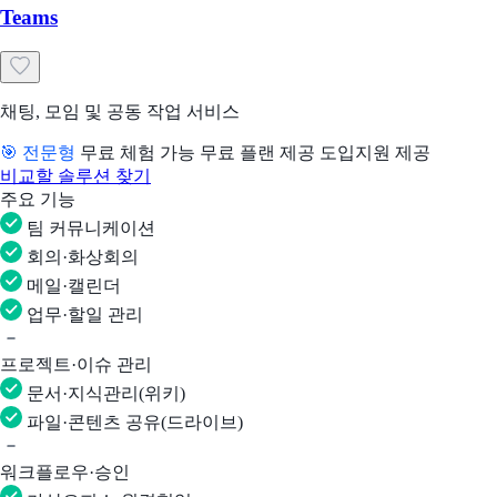
Teams
채팅, 모임 및 공동 작업 서비스
🎯 전문형
무료 체험 가능
무료 플랜 제공
도입지원 제공
비교할 솔루션 찾기
주요 기능
팀 커뮤니케이션
회의·화상회의
메일·캘린더
업무·할일 관리
프로젝트·이슈 관리
문서·지식관리(위키)
파일·콘텐츠 공유(드라이브)
워크플로우·승인