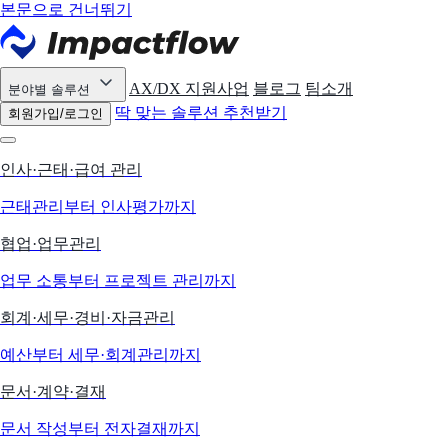
본문으로 건너뛰기
AX/DX 지원사업
블로그
팀소개
분야별 솔루션
딱 맞는 솔루션 추천받기
회원가입/로그인
인사·근태·급여 관리
근태관리부터 인사평가까지
협업·업무관리
업무 소통부터 프로젝트 관리까지
회계·세무·경비·자금관리
예산부터 세무·회계관리까지
문서·계약·결재
문서 작성부터 전자결재까지