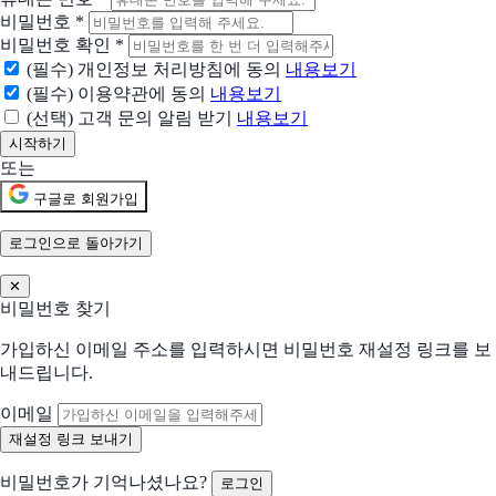
리드를 고객으로 전환하는 AI
비밀번호
*
비밀번호 확인
*
해피톡
(필수) 개인정보 처리방침에 동의
내용보기
상담 자동화 챗봇 서비스
(필수) 이용약관에 동의
내용보기
(선택) 고객 문의 알림 받기
내용보기
현재 어떤 상황이신가요?
도입상황을 선택해 주세요.
또는
신규 유입 검토중
구글로 회원가입
기존 솔루션을 대체하려고 함
로그인으로 돌아가기
✕
현재 사용 중인 솔루션 (선택)
비밀번호 찾기
가입하신 이메일 주소를 입력하시면 비밀번호 재설정 링크를 보
어떤 점이 불편하신가요?
내드립니다.
선택하신 내용을 바탕으로 더 적합한 제안을 드립니다
해당되는 항목을 선택해주세요 (복수 선택 가능)
이메일
수작업 많음
협업 비효율
비밀번호가 기억나셨나요?
로그인