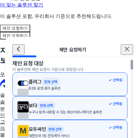
더 맞는 솔루션 찾기
이 솔루션 포함, 우리회사 기준으로 추천해드립니다.
제안 요청하기
제안 요청하기
지금, 우리 회사에 딱 맞는 솔루션을 만나
제안 요청하기
보세요
제안 요청 대상
이 솔루션에 제안 요청이 기본으로 포함됩니다
우리 회사에 딱 맞는 툴 추천받기
선택됨
플러그
현재 선택
B2B 운영 관리 솔루션
솔루션 추천
솔루션 추천받기
AX/DX 지원사업
솔루션 상담받기
선택됨
보다
현재 선택
분야별 솔루션
누구나 쉽게 사용할 수 있는 화상커뮤니케이션 솔루션
인사·노무
협업툴·그룹웨어
세무·회계
문서관리
구독관리
영업·
고객관리
AI·자동화
데이터 분석
마케팅
이커머스
웹사이트
디
선택됨
자인툴
개발운영
보안접속
통합 자산 관리
교육관리
모두싸인
현재 선택
블로그
대한민국 1등 전자계약 서비스