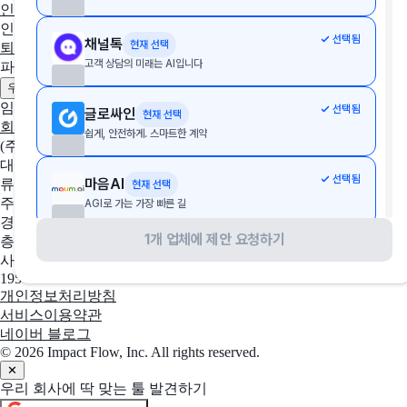
인사이트
인사노무 계산기
선택됨
채널톡
현재 선택
퇴직금 계산기
4대보험 계산기
월급 계산기
고객 상담의 미래는 AI입니다
파트너
제휴 문의하기
광고 문의하기
우리 솔루션 등록하기
임팩트플로우
선택됨
글로싸인
현재 선택
회사 소개
팀 소개
채용중인 포지션
쉽게, 안전하게. 스마트한 계약
(주)임팩트플로우
대표자
선택됨
마음AI
류효권
현재 선택
주소
AGI로 가는 가장 빠른 길
경기도 성남시 수정구 창업로 43, 판교글로벌비즈센터 업무동 4
1개 업체에 제안 요청하기
층 2호
선택됨
콜라보
현재 선택
사업자 등록번호
사라지는 회의내용 자산으로 만드세요
195-88-03109
개인정보처리방침
서비스이용약관
선택됨
이폼사인
현재 선택
네이버 블로그
대한민국 대표 전자계약 서비스
© 2026 Impact Flow, Inc. All rights reserved.
✕
우리 회사에 딱 맞는 툴 발견하기
선택됨
왈라
현재 선택