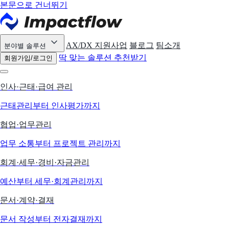
본문으로 건너뛰기
AX/DX 지원사업
블로그
팀소개
분야별 솔루션
딱 맞는 솔루션 추천받기
회원가입/로그인
인사·근태·급여 관리
근태관리부터 인사평가까지
협업·업무관리
업무 소통부터 프로젝트 관리까지
회계·세무·경비·자금관리
예산부터 세무·회계관리까지
문서·계약·결재
문서 작성부터 전자결재까지