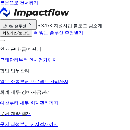
본문으로 건너뛰기
AX/DX 지원사업
블로그
팀소개
분야별 솔루션
딱 맞는 솔루션 추천받기
회원가입/로그인
인사·근태·급여 관리
근태관리부터 인사평가까지
협업·업무관리
업무 소통부터 프로젝트 관리까지
회계·세무·경비·자금관리
예산부터 세무·회계관리까지
문서·계약·결재
문서 작성부터 전자결재까지