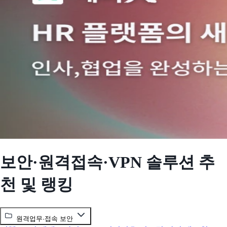
보안·원격접속·VPN 솔루션 추
천 및 랭킹
원격업무·접속 보안