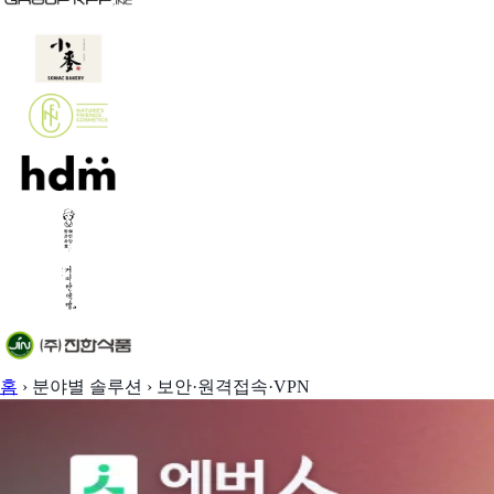
홈
›
분야별 솔루션
›
보안·원격접속·VPN