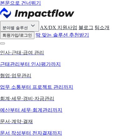
본문으로 건너뛰기
AX/DX 지원사업
블로그
팀소개
분야별 솔루션
딱 맞는 솔루션 추천받기
회원가입/로그인
인사·근태·급여 관리
근태관리부터 인사평가까지
협업·업무관리
업무 소통부터 프로젝트 관리까지
회계·세무·경비·자금관리
예산부터 세무·회계관리까지
문서·계약·결재
문서 작성부터 전자결재까지