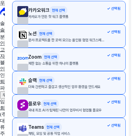
우리 회사에 딱 맞는 툴 추천받기
선택됨
카카오워크
현재 선택
카카오가 만든 첫 워크 플랫폼
솔루션 추천
솔루션 추천받기
AX/DX 지원사업
솔루션 상담받기
선택됨
노션
현재 선택
분야별 솔루션
문서·프로젝트를 한 곳에 모으는 올인원 협업 워크스페이스
인사·노무
협업툴·그룹웨어
세무·회계
문서관리
구독관리
영업·
고객관리
AI·자동화
데이터 분석
마케팅
이커머스
웹사이트
디
선택됨
자인툴
개발운영
보안접속
통합 자산 관리
교육관리
Zoom
현재 선택
블로그
제한 없는 소통을 위한 하나의 플랫폼
인사이트
인사노무 계산기
선택됨
슬랙
현재 선택
퇴직금 계산기
4대보험 계산기
월급 계산기
더욱 간편하고 즐겁고 생산적인 업무 환경을 만드세요
파트너
제휴 문의하기
광고 문의하기
우리 솔루션 등록하기
임팩트플로우
선택됨
플로우
현재 선택
회사 소개
팀 소개
채용중인 포지션
국내 최초 AI가 탑재된 나만의 업무비서 협업툴 플로우
(주)임팩트플로우
대표자
선택됨
Teams
류효권
현재 선택
주소
채팅, 모임 및 공동 작업 서비스