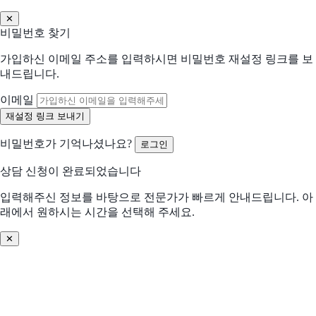
✕
현재 사용 중인 솔루션 (선택)
비밀번호 찾기
가입하신 이메일 주소를 입력하시면 비밀번호 재설정 링크를 보
어떤 점이 불편하신가요?
내드립니다.
선택하신 내용을 바탕으로 더 적합한 제안을 드립니다
해당되는 항목을 선택해주세요 (복수 선택 가능)
이메일
수작업 많음
협업 비효율
비밀번호가 기억나셨나요?
로그인
분석/리포트 어려움
비용 부담 큼
상담 신청이 완료되었습니다
비교 후 결정 필요
프로세스 비효율
입력해주신 정보를 바탕으로 전문가가 빠르게 안내드립니다. 아
래에서 원하시는 시간을 선택해 주세요.
데이터 관리 어려움
기존 솔루션 불편
✕
솔루션 찾기 어려움
기타
어떤 문제를 해결하고 싶으신가요? (선택)