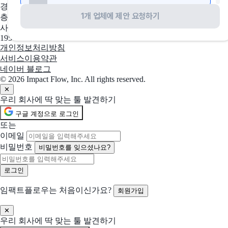
경기도 성남시 수정구 창업로 43, 판교글로벌비즈센터 업무동 4
1개 업체에 제안 요청하기
층 2호
선택됨
jira
현재 선택
사업자 등록번호
이슈 및 프로젝트 추적 소프트웨어
195-88-03109
개인정보처리방침
서비스이용약관
선택됨
Microsoft 365
현재 선택
네이버 블로그
맞춤형 브랜드 이메일, 전문 앱, 고급 보안, 확장성 있는 관리 제어
© 2026 Impact Flow, Inc. All rights reserved.
✕
우리 회사에 딱 맞는 툴 발견하기
선택됨
잔디
현재 선택
구글 계정으로 로그인
37만 팀의 협업툴 JANDI
또는
이메일
선택됨
알로
현재 선택
비밀번호
비밀번호를 잊으셨나요?
목표 달성에 집중된 프로젝트 관리, 협업 솔루션
선택됨
Google Workspace
현재 선택
임팩트플로우는 처음이신가요?
회원가입
더욱 효과적인 작업 방식
함께 제안 요청할 솔루션 (선택)
✕
우리 회사에 딱 맞는 툴 발견하기
선택한 업체들과 함께 비교 제안을 받아볼 수 있어요