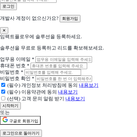
이슈 및 프로젝트 추적 소프트웨어
개발사 계정이 없으신가요?
회원가입
Microsoft 365
맞춤형 브랜드 이메일, 전문 앱, 고급 보안, 확장성 있는 관리 제어
✕
임팩트플로우에 솔루션을 등록하세요.
잔디
37만 팀의 협업툴 JANDI
솔루션을 무료로 등록하고 리드를 확보해보세요.
업무용 이메일
*
알로
휴대폰 번호
*
목표 달성에 집중된 프로젝트 관리, 협업 솔루션
비밀번호
*
비밀번호 확인
*
Google Workspace
(필수) 개인정보 처리방침에 동의
내용보기
더욱 효과적인 작업 방식
(필수) 이용약관에 동의
내용보기
(선택) 고객 문의 알림 받기
내용보기
현재 어떤 상황이신가요?
도입상황을 선택해 주세요.
또는
신규 유입 검토중
구글로 회원가입
기존 솔루션을 대체하려고 함
로그인으로 돌아가기