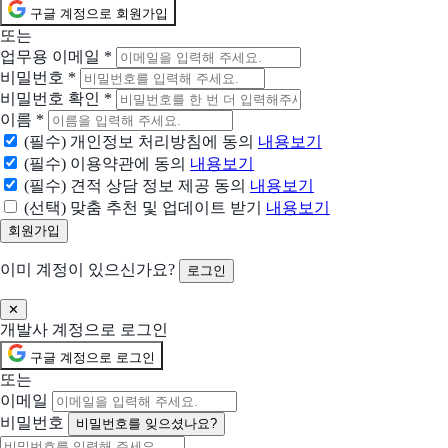
구글 계정으로 회원가입
카카오워크
또는
카카오가 만든 첫 워크 플랫폼
업무용 이메일
*
비밀번호
*
노션
비밀번호 확인
*
문서·프로젝트를 한 곳에 모으는 올인원 협업 워크스페이스
이름
*
(필수) 개인정보 처리방침에 동의
내용보기
Zoom
(필수) 이용약관에 동의
내용보기
제한 없는 소통을 위한 하나의 플랫폼
(필수) 견적 상담 정보 제공 동의
내용보기
(선택) 맞춤 추천 및 업데이트 받기
내용보기
슬랙
더욱 간편하고 즐겁고 생산적인 업무 환경을 만드세요
이미 계정이 있으신가요?
로그인
플로우
✕
국내 최초 AI가 탑재된 나만의 업무비서 협업툴 플로우
개발사 계정으로 로그인
구글 계정으로 로그인
Teams
또는
채팅, 모임 및 공동 작업 서비스
이메일
비밀번호
비밀번호를 잊으셨나요?
jira