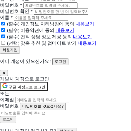
비밀번호
*
타임인아웃
비밀번호 확인
*
스마트한 출퇴근 관리
이름
*
(필수) 개인정보 처리방침에 동의
내용보기
이지마스터
(필수) 이용약관에 동의
내용보기
스마트한 업무관리 솔루션
(필수) 견적 상담 정보 제공 동의
내용보기
(선택) 맞춤 추천 및 업데이트 받기
내용보기
원티드스페이스
통합 인사관리 솔루션
이미 계정이 있으신가요?
로그인
다우오피스
✕
업무를 새롭게, 편하게, 나답게. 올인원 업무플랫폼
개발사 계정으로 로그인
구글 계정으로 로그인
휴램
또는
전문 노무사가 직접 만들고 관리하는 인사관리 솔루션, 업계 최저가 보장!
이메일
비밀번호
비밀번호를 잊으셨나요?
플젝클라우드
뉴노멀시대의 합리적인 비대면 워크플랫폼
개발사 계정이 없으신가요?