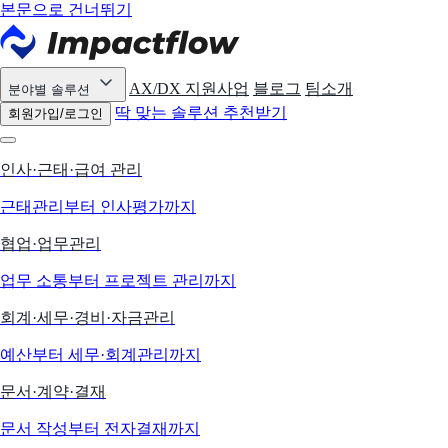
본문으로 건너뛰기
AX/DX 지원사업
블로그
팀소개
분야별 솔루션
딱 맞는 솔루션 추천받기
회원가입/로그인
인사·근태·급여 관리
근태관리부터 인사평가까지
협업·업무관리
업무 소통부터 프로젝트 관리까지
회계·세무·경비·자금관리
예산부터 세무·회계관리까지
문서·계약·결재
문서 작성부터 전자결재까지