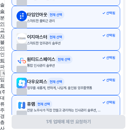
솔루션 추천
솔루션 추천받기
AX/DX 지원사업
솔루션 상담받기
선택됨
타임인아웃
현재 선택
분야별 솔루션
스마트한 출퇴근 관리
인사·노무
협업툴·그룹웨어
세무·회계
문서관리
구독관리
영업·
고객관리
AI·자동화
데이터 분석
마케팅
이커머스
웹사이트
디
선택됨
자인툴
개발운영
보안접속
통합 자산 관리
교육관리
이지마스터
현재 선택
블로그
스마트한 업무관리 솔루션
인사이트
인사노무 계산기
선택됨
원티드스페이스
현재 선택
퇴직금 계산기
4대보험 계산기
월급 계산기
통합 인사관리 솔루션
파트너
제휴 문의하기
광고 문의하기
우리 솔루션 등록하기
임팩트플로우
선택됨
다우오피스
현재 선택
회사 소개
팀 소개
채용중인 포지션
업무를 새롭게, 편하게, 나답게. 올인원 업무플랫폼
(주)임팩트플로우
대표자
선택됨
휴램
류효권
현재 선택
주소
전문 노무사가 직접 만들고 관리하는 인사관리 솔루션, 업계 최저가 보장!
경기도 성남시 수정구 창업로 43, 판교글로벌비즈센터 업무동 4
1개 업체에 제안 요청하기
층 2호
선택됨
플젝클라우드
현재 선택
사업자 등록번호