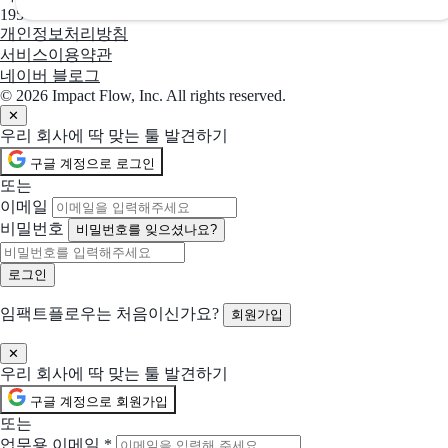
뉴노멀시대의 합리적인 비대면 워크플랫폼
195-88-03109
개인정보처리방침
서비스이용약관
선택됨
위하고
현재 선택
네이버 블로그
기업 비즈니스 통합 플랫폼
© 2026 Impact Flow, Inc. All rights reserved.
✕
우리 회사에 딱 맞는 툴 발견하기
선택됨
하이웍스
현재 선택
구글 계정으로 로그인
그룹웨어 시장점유율 1위
또는
이메일
선택됨
잡다
현재 선택
비밀번호
비밀번호를 잊으셨나요?
채용 올인원 솔루션
선택됨
플렉스
현재 선택
임팩트플로우는 처음이신가요?
회원가입
새로운 HR의 시작
함께 제안 요청할 솔루션 (선택)
✕
우리 회사에 딱 맞는 툴 발견하기
선택한 업체들과 함께 비교 제안을 받아볼 수 있어요
구글 계정으로 회원가입
시프티
또는
통합 인력관리 솔루션
업무용 이메일
*