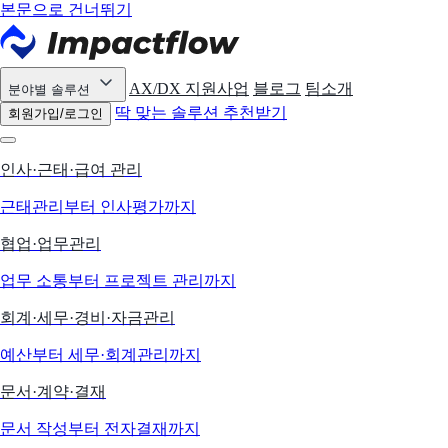
본문으로 건너뛰기
AX/DX 지원사업
블로그
팀소개
분야별 솔루션
딱 맞는 솔루션 추천받기
회원가입/로그인
인사·근태·급여 관리
근태관리부터 인사평가까지
협업·업무관리
업무 소통부터 프로젝트 관리까지
회계·세무·경비·자금관리
예산부터 세무·회계관리까지
문서·계약·결재
문서 작성부터 전자결재까지