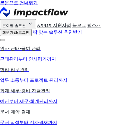
본문으로 건너뛰기
AX/DX 지원사업
블로그
팀소개
분야별 솔루션
딱 맞는 솔루션 추천받기
회원가입/로그인
인사·근태·급여 관리
근태관리부터 인사평가까지
협업·업무관리
업무 소통부터 프로젝트 관리까지
회계·세무·경비·자금관리
예산부터 세무·회계관리까지
문서·계약·결재
문서 작성부터 전자결재까지