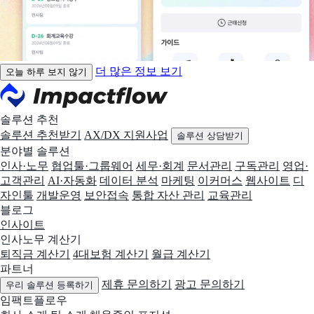
더 많은 정보 보기
오늘 하루 보지 않기
솔루션 추천
솔루션 추천받기
AX/DX 지원사업
솔루션 상담받기
분야별 솔루션
인사·노무
협업툴·그룹웨어
세무·회계
문서관리
구독관리
영업·
고객관리
AI·자동화
데이터 분석
마케팅
이커머스
웹사이트
디
자인툴
개발운영
보안접속
통합 자산 관리
교육관리
블로그
인사이트
인사노무 계산기
퇴직금 계산기
4대보험 계산기
월급 계산기
파트너
제휴 문의하기
광고 문의하기
우리 솔루션 등록하기
임팩트플로우