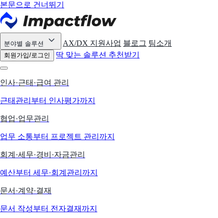
본문으로 건너뛰기
AX/DX 지원사업
블로그
팀소개
분야별 솔루션
딱 맞는 솔루션 추천받기
회원가입/로그인
인사·근태·급여 관리
근태관리부터 인사평가까지
협업·업무관리
업무 소통부터 프로젝트 관리까지
회계·세무·경비·자금관리
예산부터 세무·회계관리까지
문서·계약·결재
문서 작성부터 전자결재까지