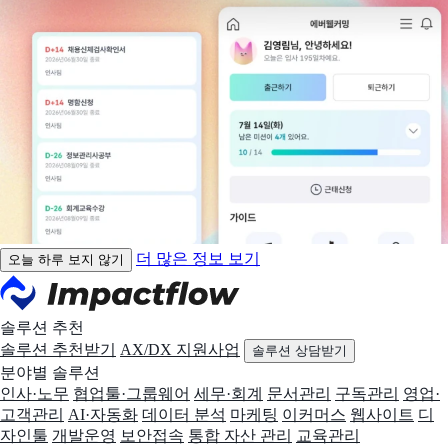
더 많은 정보 보기
오늘 하루 보지 않기
솔루션 추천
솔루션 추천받기
AX/DX 지원사업
솔루션 상담받기
분야별 솔루션
인사·노무
협업툴·그룹웨어
세무·회계
문서관리
구독관리
영업·
고객관리
AI·자동화
데이터 분석
마케팅
이커머스
웹사이트
디
자인툴
개발운영
보안접속
통합 자산 관리
교육관리