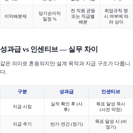
전 직원 균등
취업규칙 명
당기순이익
이익배분제
또는 직급별
시 여부에 따
일정 %
배분
라 상이
성과급 vs 인센티브 — 실무 차이
같은 의미로 혼용되지만 설계 목적과 지급 구조가 다릅니
다.
구분
성과급
인센티브
실적 확인 후 (사
목표 달성 즉시
지급 시점
후)
(사전 약정)
목표 달성 시 (비
지급 주기
반기·연간 (정기)
정기)