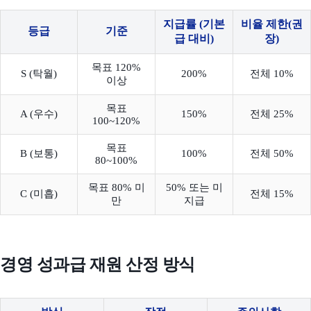
지급률 (기본
비율 제한(권
등급
기준
급 대비)
장)
목표 120%
S (탁월)
200%
전체 10%
이상
목표
A (우수)
150%
전체 25%
100~120%
목표
B (보통)
100%
전체 50%
80~100%
목표 80% 미
50% 또는 미
C (미흡)
전체 15%
만
지급
경영 성과급 재원 산정 방식