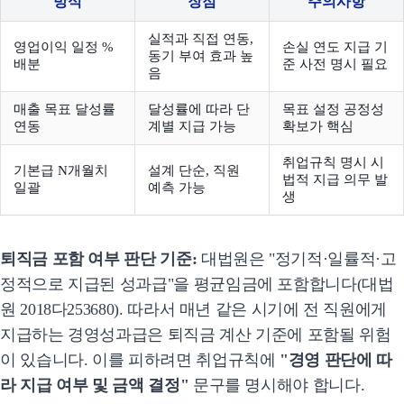
방식
장점
주의사항
실적과 직접 연동,
영업이익 일정 %
손실 연도 지급 기
동기 부여 효과 높
배분
준 사전 명시 필요
음
매출 목표 달성률
달성률에 따라 단
목표 설정 공정성
연동
계별 지급 가능
확보가 핵심
취업규칙 명시 시
기본급 N개월치
설계 단순, 직원
법적 지급 의무 발
일괄
예측 가능
생
퇴직금 포함 여부 판단 기준:
대법원은 "정기적·일률적·고
정적으로 지급된 성과급"을 평균임금에 포함합니다(대법
원 2018다253680). 따라서 매년 같은 시기에 전 직원에게
지급하는 경영성과급은 퇴직금 계산 기준에 포함될 위험
이 있습니다. 이를 피하려면 취업규칙에
"경영 판단에 따
라 지급 여부 및 금액 결정"
문구를 명시해야 합니다.