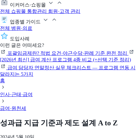
이커머스·쇼핑몰
전체
쇼핑몰 통합관리
회원·고객 관리
업종별 가이드
전체
병원·의료
도입사례
이런 글은 어떠세요?
포괄임금제란? 적법 요건·야근수당·판례 기준 완전 정리
[2026년 최신] 급여 계산 프로그램 4종 비교 (+선택 기준 정리)
급여 담당자 연말정산 실무 체크리스트 — 프로그램 연동 시
달라지는 5가지
홈
인사·근태·급여
급여·원천세
성과급 지급 기준과 제도 설계 A to Z
2024년 5월 10일