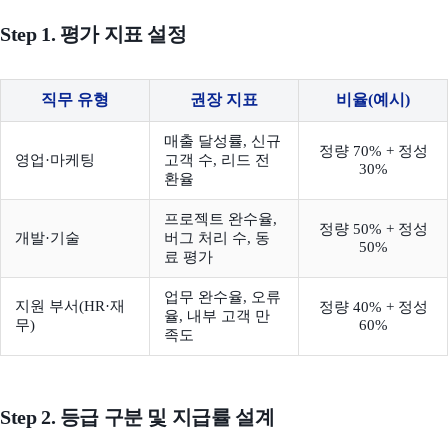
Step 1. 평가 지표 설정
직무 유형
권장 지표
비율(예시)
매출 달성률, 신규
정량 70% + 정성
영업·마케팅
고객 수, 리드 전
30%
환율
프로젝트 완수율,
정량 50% + 정성
개발·기술
버그 처리 수, 동
50%
료 평가
업무 완수율, 오류
지원 부서(HR·재
정량 40% + 정성
율, 내부 고객 만
무)
60%
족도
Step 2. 등급 구분 및 지급률 설계