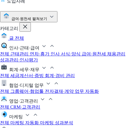
도입사례
급여·원천세
펼쳐보기
카테고리
글 전체
인사·근태·급여
전체
근태관리
연차·휴가
인사 서식·양식
급여·원천세
채용관리
성과관리·인사평가
회계·세무·재무
전체
세금계산서·증빙
회계·경비 관리
협업·디지털 업무
전체
그룹웨어·협업툴
전자결재·계약
업무 자동화
영업·고객관리
전체
CRM·고객관리
마케팅
전체
마케팅 자동화
마케팅 성과분석