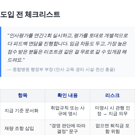
도입 전 체크리스트
"인사평가를 연간 2회 실시하고, 평가를 토대로 개별적으로
다 피드백 면담을 진행합니다. 임금 차등도 두고, 가장 높은
점수 받은 분들은 리조트권 같은 걸 무료로 갈 수 있게끔 해
드려요."
— 종합병원 행정부 부장 (인사·교육·경리·시설·전산 총괄)
항목
확인 내용
리스크
취업규칙 또는 사
미명시 시 관행 인
지급 기준 문서화
규에 명시
정 → 지급 의무
"경영 판단에 따라
없으면 퇴직금 포
재량 조항 삽입
결정" 문구
함 위험