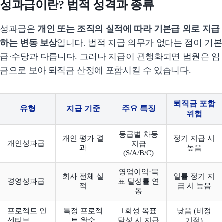
성과급이란? 법적 성격과 종류
성과급은
개인 또는 조직의 실적에 따라 기본급 외로 지급
하는 변동 보상
입니다. 법적 지급 의무가 없다는 점이 기본
급·수당과 다릅니다. 그러나 지급이 관행화되면 법원은 임
금으로 보아 퇴직금 산정에 포함시킬 수 있습니다.
퇴직금 포함
유형
지급 기준
주요 특징
위험
등급별 차등
개인 평가 결
정기 지급 시
개인성과급
지급
과
높음
(S/A/B/C)
영업이익·목
회사 전체 실
일률 정기 지
경영성과급
표 달성률 연
적
급 시 높음
동
프로젝트 인
특정 프로젝
1회성 목표
낮음 (비정
센티브
트 완수
달성 시 지급
기적)