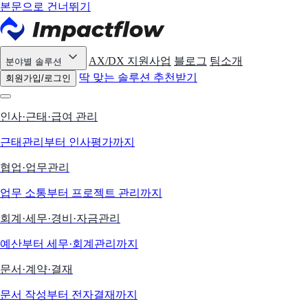
본문으로 건너뛰기
AX/DX 지원사업
블로그
팀소개
분야별 솔루션
딱 맞는 솔루션 추천받기
회원가입/로그인
인사·근태·급여 관리
근태관리부터 인사평가까지
협업·업무관리
업무 소통부터 프로젝트 관리까지
회계·세무·경비·자금관리
예산부터 세무·회계관리까지
문서·계약·결재
문서 작성부터 전자결재까지