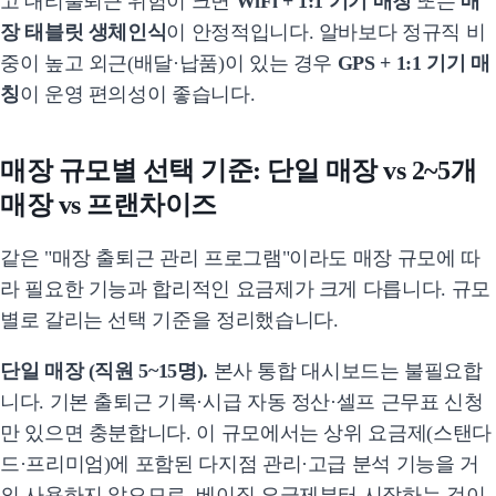
고 대리출퇴근 위험이 크면
WiFi + 1:1 기기 매칭
또는
매
장 태블릿 생체인식
이 안정적입니다. 알바보다 정규직 비
중이 높고 외근(배달·납품)이 있는 경우
GPS + 1:1 기기 매
칭
이 운영 편의성이 좋습니다.
매장 규모별 선택 기준: 단일 매장 vs 2~5개
매장 vs 프랜차이즈
같은 "매장 출퇴근 관리 프로그램"이라도 매장 규모에 따
라 필요한 기능과 합리적인 요금제가 크게 다릅니다. 규모
별로 갈리는 선택 기준을 정리했습니다.
단일 매장 (직원 5~15명).
본사 통합 대시보드는 불필요합
니다. 기본 출퇴근 기록·시급 자동 정산·셀프 근무표 신청
만 있으면 충분합니다. 이 규모에서는 상위 요금제(스탠다
드·프리미엄)에 포함된 다지점 관리·고급 분석 기능을 거
의 사용하지 않으므로, 베이직 요금제부터 시작하는 것이