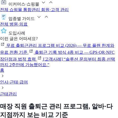
이커머스·쇼핑몰
전체
쇼핑몰 통합관리
회원·고객 관리
업종별 가이드
전체
병원·의료
도입사례
이런 글은 어떠세요?
무료 출퇴근관리 프로그램 비교 (2026) — 무료 플랜 한계와
유료 전환 기준
출퇴근 기록 방식 4종 비교 — GPS·QR·NFC
장단점과 법적 효력
[고객사례] “솔루션 문의부터 최종 선택
까지 2주만에 가능했어요.”
홈
인사·근태·급여
근태관리
매장 직원 출퇴근 관리 프로그램, 알바·다
지점까지 보는 비교 기준