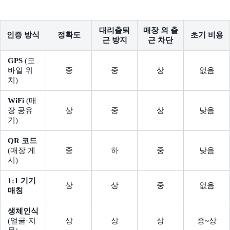
대리출퇴
매장 외 출
인증 방식
정확도
초기 비용
근 방지
근 차단
GPS
(모
바일 위
중
중
상
없음
치)
WiFi
(매
장 공유
상
중
상
낮음
기)
QR 코드
(매장 게
중
하
중
낮음
시)
1:1 기기
상
상
중
없음
매칭
생체인식
(얼굴·지
상
상
상
중~상