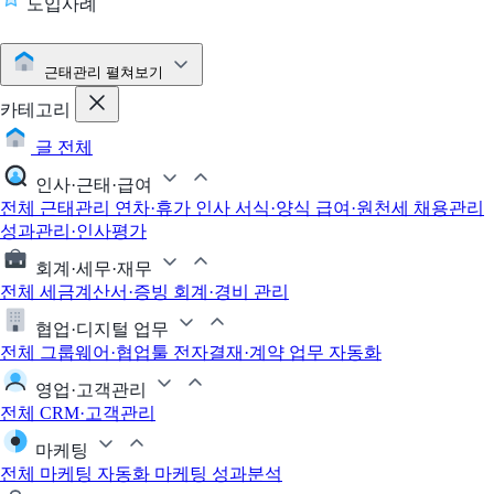
도입사례
근태관리
펼쳐보기
카테고리
글 전체
인사·근태·급여
전체
근태관리
연차·휴가
인사 서식·양식
급여·원천세
채용관리
성과관리·인사평가
회계·세무·재무
전체
세금계산서·증빙
회계·경비 관리
협업·디지털 업무
전체
그룹웨어·협업툴
전자결재·계약
업무 자동화
영업·고객관리
전체
CRM·고객관리
마케팅
전체
마케팅 자동화
마케팅 성과분석