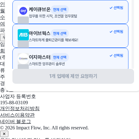
인사노무 계산기
선택됨
케이큐브온
현재 선택
월급 계산기
시급 계산기
최저임금 계산기
통상임금 계산기
주휴
업무를 위한 시작, 초연결 업무포털
수당 계산기
연차 계산기
야간수당 계산기
퇴직금 계산기
실업급
여 계산기
4대보험 계산기
파트너
선택됨
아이브웍스
현재 선택
제휴 문의하기
광고 문의하기
우리 솔루션 등록하기
스마트하게 출퇴근관리를 해보세요!
임팩트플로우
회사 소개
팀 소개
채용중인 포지션
선택됨
이지마스터
(주)임팩트플로우
현재 선택
대표자
스마트한 업무관리 솔루션
류효권
1개 업체에 제안 요청하기
주소
선택됨
워크업
현재 선택
경기도 성남시 수정구 창업로 43, 판교글로벌비즈센터 업무동 4
가볍지만 완벽한 클라우드 HR
층 2호
사업자 등록번호
195-88-03109
선택됨
페이존
현재 선택
개인정보처리방침
급여관리 자동화 사이트
서비스이용약관
네이버 블로그
© 2026 Impact Flow, Inc. All rights reserved.
선택됨
타임키퍼
현재 선택
✕
근무시간관리 플랫폼