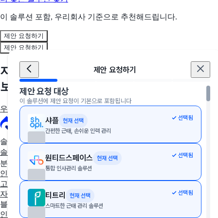
이 솔루션 포함, 우리회사 기준으로 추천해드립니다.
제안 요청하기
제안 요청하기
지금, 우리 회사에 딱 맞는 솔루션을 만나
제안 요청하기
보세요
제안 요청 대상
이 솔루션에 제안 요청이 기본으로 포함됩니다
우리 회사에 딱 맞는 툴 추천받기
선택됨
샤플
현재 선택
간편한 근태, 손쉬운 인력 관리
솔루션 추천
솔루션 추천받기
AX/DX 지원사업
솔루션 상담받기
선택됨
원티드스페이스
현재 선택
분야별 솔루션
통합 인사관리 솔루션
인사·노무
협업툴·그룹웨어
세무·회계
문서관리
구독관리
영업·
고객관리
AI·자동화
데이터 분석
마케팅
이커머스
웹사이트
디
선택됨
자인툴
개발운영
보안접속
통합 자산 관리
교육관리
티트리
현재 선택
블로그
스마트한 근태 관리 솔루션
인사이트