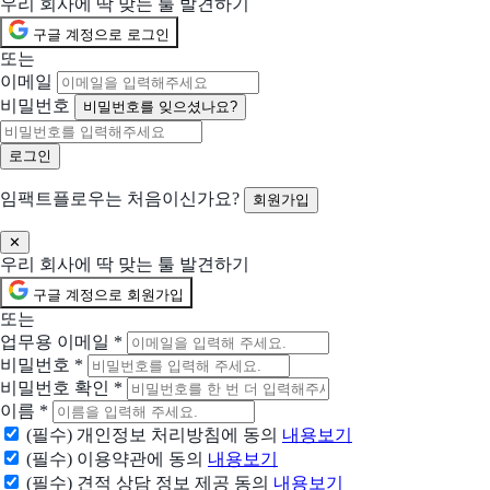
우리 회사에 딱 맞는 툴 발견하기
구글 계정으로 로그인
선택됨
위하고
현재 선택
또는
기업 비즈니스 통합 플랫폼
이메일
비밀번호
비밀번호를 잊으셨나요?
선택됨
하이웍스
현재 선택
그룹웨어 시장점유율 1위
함께 제안 요청할 솔루션 (선택)
임팩트플로우는 처음이신가요?
회원가입
선택한 업체들과 함께 비교 제안을 받아볼 수 있어요
✕
샤플
우리 회사에 딱 맞는 툴 발견하기
간편한 근태, 손쉬운 인력 관리
구글 계정으로 회원가입
또는
원티드스페이스
업무용 이메일
*
통합 인사관리 솔루션
비밀번호
*
비밀번호 확인
*
티트리
이름
*
스마트한 근태 관리 솔루션
(필수) 개인정보 처리방침에 동의
내용보기
(필수) 이용약관에 동의
내용보기
(필수) 견적 상담 정보 제공 동의
내용보기
케이큐브온