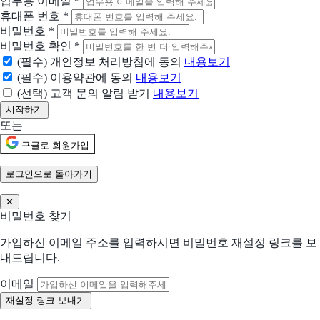
업무용 이메일
*
휴대폰 번호
*
하이웍스
비밀번호
*
그룹웨어 시장점유율 1위
비밀번호 확인
*
(필수) 개인정보 처리방침에 동의
내용보기
현재 어떤 상황이신가요?
(필수) 이용약관에 동의
내용보기
도입상황을 선택해 주세요.
(선택) 고객 문의 알림 받기
내용보기
신규 유입 검토중
또는
기존 솔루션을 대체하려고 함
구글로 회원가입
현재 사용 중인 솔루션 (선택)
로그인으로 돌아가기
✕
비밀번호 찾기
어떤 점이 불편하신가요?
선택하신 내용을 바탕으로 더 적합한 제안을 드립니다
가입하신 이메일 주소를 입력하시면 비밀번호 재설정 링크를 보
해당되는 항목을 선택해주세요 (복수 선택 가능)
내드립니다.
수작업 많음
협업 비효율
이메일
분석/리포트 어려움
비용 부담 큼