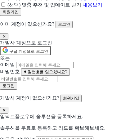
(선택) 맞춤 추천 및 업데이트 받기
내용보기
업무를 위한 시작, 초연결 업무포털
아이브웍스
이미 계정이 있으신가요?
로그인
스마트하게 출퇴근관리를 해보세요!
✕
이지마스터
개발사 계정으로 로그인
스마트한 업무관리 솔루션
구글 계정으로 로그인
또는
워크업
이메일
가볍지만 완벽한 클라우드 HR
비밀번호
비밀번호를 잊으셨나요?
페이존
급여관리 자동화 사이트
개발사 계정이 없으신가요?
회원가입
타임키퍼
✕
근무시간관리 플랫폼
임팩트플로우에 솔루션을 등록하세요.
솔루션을 무료로 등록하고 리드를 확보해보세요.
위하고
기업 비즈니스 통합 플랫폼