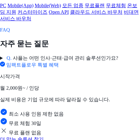
PC
Mobile(App)
Mobile(Web)
모든 업종
무료플랜
무료체험
온보
딩 지원
커스터마이즈
Open API
클라우드 서비스 바우처
비대면
서비스 바우처
FAQ
자주 묻는 질문
Q.
샤플는 어떤 인사·근태·급여 관리 솔루션인가요?
임팩트플로우 특별 혜택
시작가격
월
2,000원~
/ 인당
실제 비용은 기업 규모에 따라 달라질 수 있습니다.
최소 사용 인원 제한 없음
무료 체험 30일
무료 플랜 없음
더 맞는 솔루션 찾기