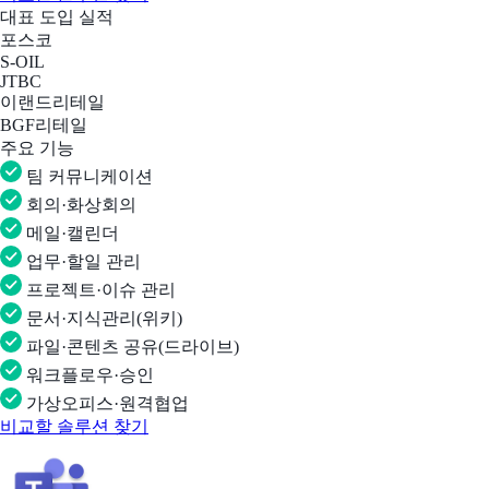
대표 도입 실적
포스코
S-OIL
JTBC
이랜드리테일
BGF리테일
주요 기능
팀 커뮤니케이션
회의·화상회의
메일·캘린더
업무·할일 관리
프로젝트·이슈 관리
문서·지식관리(위키)
파일·콘텐츠 공유(드라이브)
워크플로우·승인
가상오피스·원격협업
비교할 솔루션 찾기