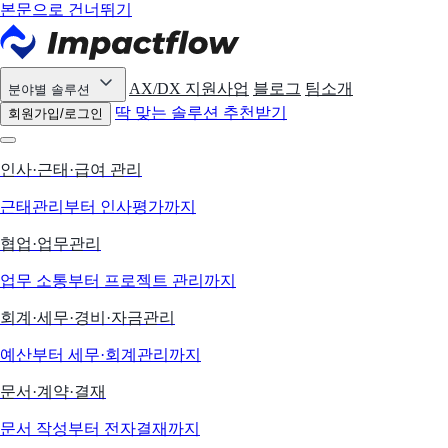
본문으로 건너뛰기
AX/DX 지원사업
블로그
팀소개
분야별 솔루션
딱 맞는 솔루션 추천받기
회원가입/로그인
인사·근태·급여 관리
근태관리부터 인사평가까지
협업·업무관리
업무 소통부터 프로젝트 관리까지
회계·세무·경비·자금관리
예산부터 세무·회계관리까지
문서·계약·결재
문서 작성부터 전자결재까지