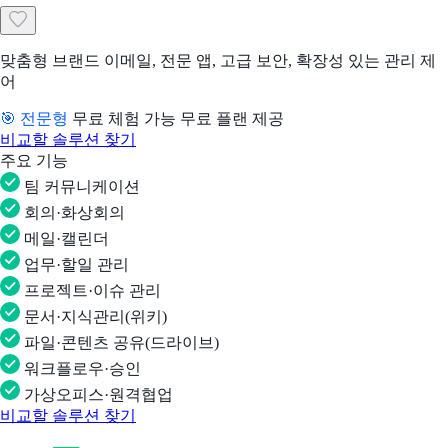
맞춤형 브랜드 이메일, 전문 앱, 고급 보안, 확장성 있는 관리 제
어
🎯 전문형
무료 체험 가능
무료 플랜 제공
비교할 솔루션 찾기
주요 기능
팀 커뮤니케이션
회의·화상회의
메일·캘린더
업무·할일 관리
프로젝트·이슈 관리
문서·지식관리(위키)
파일·콘텐츠 공유(드라이브)
워크플로우·승인
가상오피스·원격협업
비교할 솔루션 찾기