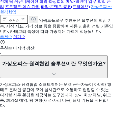
전체
팀 커뮤니케이션
회의·화상회의
메일·캘린더
업무·할일 관
리
프로젝트·이슈 관리
파일·콘텐츠 공유(드라이브)
가상오피스·
원격협업
임팩트플로우 추천순은 솔루션의 핵심 기
추천순
능, 시장 지표, 가격 정보 등을 종합하여 자동 산출한 정렬 기준입
니다. 카테고리 특성에 따라 가중치는 다르게 적용됩니다.
추천순
인기순
추천순 마지막 갱신:
-
가상오피스·원격협업 솔루션이란 무엇인가요?
가상오피스·원격협업 소프트웨어는 원격 근무자들이 아바타 형
태로 온라인 공간에 모여 실시간으로 소통하고 협업할 수 있는
디지털 사무 환경을 제공하는 도구입니다. 상시 화상 채널, 워크
룸, 회의실 예약, 팀 현황(재석·자리 비움) 표시 기능을 지원합니
다.